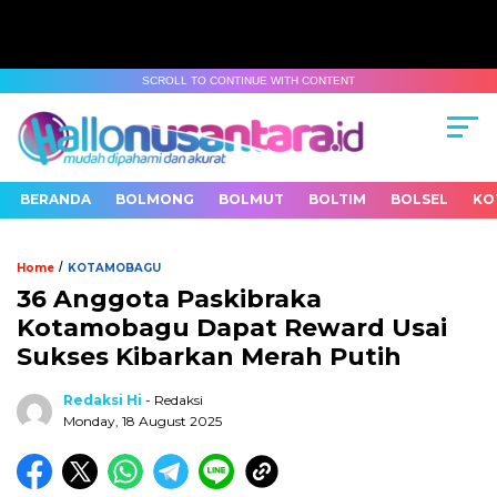
SCROLL TO CONTINUE WITH CONTENT
BERANDA
BOLMONG
BOLMUT
BOLTIM
BOLSEL
KO
/
Home
KOTAMOBAGU
36 Anggota Paskibraka
Kotamobagu Dapat Reward Usai
Sukses Kibarkan Merah Putih
Redaksi Hi
- Redaksi
Monday, 18 August 2025