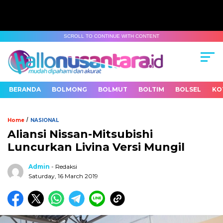
SCROLL TO CONTINUE WITH CONTENT
BERANDA
BOLMONG
BOLMUT
BOLTIM
BOLSEL
KO
/
Home
NASIONAL
Aliansi Nissan-Mitsubishi
Luncurkan Livina Versi Mungil
Admin
- Redaksi
Saturday, 16 March 2019