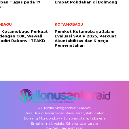
ban Tugas pada 17
Empat Pokdakan di Bolmong
s
OBAGU
KOTAMOBAGU
 Kotamobagu Perkuat
Pemkot Kotamobagu Jalani
 dengan OJK, Wawali
Evaluasi SAKIP 2025, Perkuat
adiri Rakorwil TPAKD
Akuntabilitas dan Kinerja
Pemerintahan
PT. Media Mongondow Sulawesi
Desa Bulud, Kecamatan Passi Barat, Kabupaten
Bolaang Mongondow - Sulawesi Utara, Indonesia
Email e-mail: redaksi@hallonusantara.id
Telp/HP: 089695116669