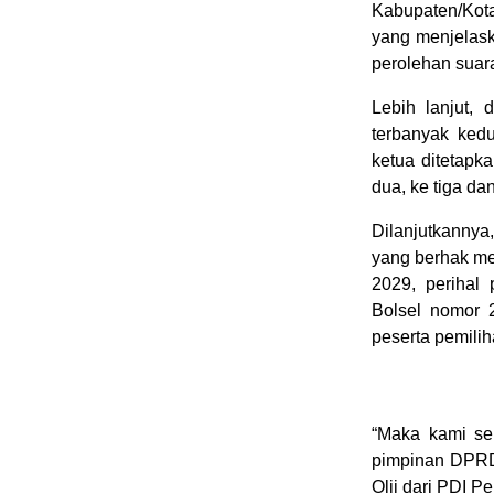
Kabupaten/Kota
yang menjelas
perolehan suara
Lebih lanjut, 
terbanyak ked
ketua ditetapk
dua, ke tiga da
Dilanjutkannya
yang berhak me
2029, perihal
Bolsel nomor 
peserta pemil
“Maka kami se
pimpinan DPRD B
Olii dari PDI 