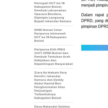
Peringati HUT ke-18
menjadi pimpi
Kabupaten Bolsel,
Pemkab Laksanakan
Upacara Bendera,
Dalam rapat 
Dipimpin Langsung
DPRD, yang di
Bupati Iskandar Kamaru
pimpinan DPRD 
DPRD Bolsel Gelar
Paripurna Istimewah
HUT ke 18 Kabupaten
Bolsel
Paripurna KUA-PPAS
2027, DPRD Bolsel dan
Pemkab Tentukan Arah
Kebijakan dan
Kepentingan Masyarakat
Ziara Ke Makam Para
Pendiri, Iskandar
Kamaru dan Deddy
Abdul Hamid Beri
Penghormatan Atas
Perjuangan
Terbentuknya
Kabupaten Bolsel
Desa Matandoi Selatan