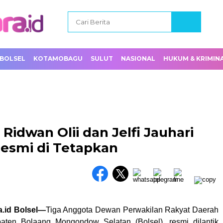
BOLSEL
KOTAMOBAGU
SULUT
NASIONAL
HUKUM & KRIMIN
 Ridwan Olii dan Jelfi Jauhari
Resmi di Tetapkan
a.id Bolsel—
Tiga Anggota Dewan Perwakilan Rakyat Daerah
ten Bolaang Mongondow Selatan (Bolsel), resmi dilantik