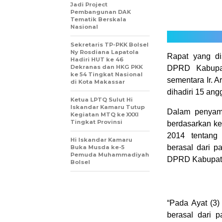
Jadi Project
Pembangunan DAK
Tematik Berskala
Nasional
Sekretaris TP-PKK Bolsel
Ny Rosdiana Lapatola
Rapat yang di
Hadiri HUT ke 46
Dekranas dan HKG PKK
DPRD Kabupat
ke 54 Tingkat Nasional
sementara Ir. A
di Kota Makassar
dihadiri 15 an
Ketua LPTQ Sulut Hi
Iskandar Kamaru Tutup
Dalam penyamp
Kegiatan MTQ ke XXXI
Tingkat Provinsi
berdasarkan k
2014 tentang
Hi Iskandar Kamaru
berasal dari pa
Buka Musda ke-5
Pemuda Muhammadiyah
DPRD Kabupate
Bolsel
“Pada Ayat (3
berasal dari 