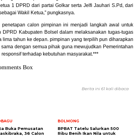
etua 1 DPRD dari partai Golkar serta Jelfi Jauhari S.Pd, dari
sebagai Wakil Ketua,” pungkasnya.
 penetapan calon pimpinan ini menjadi langkah awal untuk
 DPRD Kabupaten Bolsel dalam melaksanakan tugas-tugas
ma lima tahun ke depan. pimpinan yang terpilih pun diharapkan
 sama dengan semua pihak guna mewujudkan Pemerintahan
n responsif terhadap kebutuhan masyarakat.***
omments Box
Berita ini 61 kali dibaca
OBAGU
BOLMONG
ota Buka Pemusatan
BPBAT Tatelu Salurkan 500
Paskibraka, 36 Calon
Ribu Benih Ikan Nila untuk