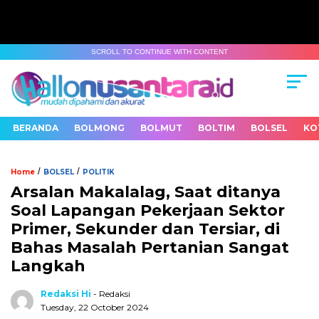
SCROLL TO CONTINUE WITH CONTENT
BERANDA
BOLMONG
BOLMUT
BOLTIM
BOLSEL
KO
/
/
Home
BOLSEL
POLITIK
Arsalan Makalalag, Saat ditanya
Soal Lapangan Pekerjaan Sektor
Primer, Sekunder dan Tersiar, di
Bahas Masalah Pertanian Sangat
Langkah
Redaksi Hi
- Redaksi
Tuesday, 22 October 2024