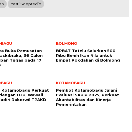
an
Yasti Soepredjo
OBAGU
BOLMONG
ota Buka Pemusatan
BPBAT Tatelu Salurkan 500
Paskibraka, 36 Calon
Ribu Benih Ikan Nila untuk
ban Tugas pada 17
Empat Pokdakan di Bolmong
s
OBAGU
KOTAMOBAGU
 Kotamobagu Perkuat
Pemkot Kotamobagu Jalani
 dengan OJK, Wawali
Evaluasi SAKIP 2025, Perkuat
adiri Rakorwil TPAKD
Akuntabilitas dan Kinerja
Pemerintahan