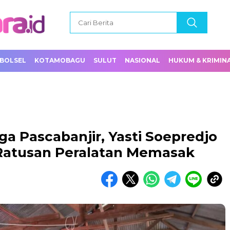
BOLSEL
KOTAMOBAGU
SULUT
NASIONAL
HUKUM & KRIMIN
a Pascabanjir, Yasti Soepredjo
atusan Peralatan Memasak