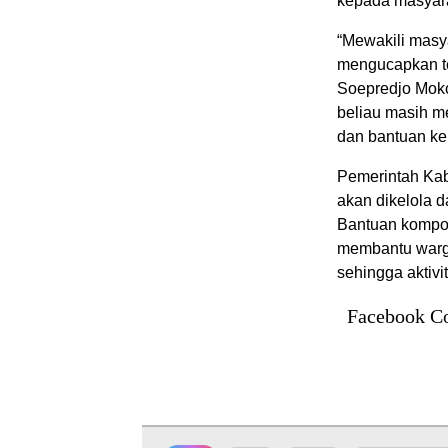
kepada masyar
“Mewakili mas
mengucapkan te
Soepredjo Moko
beliau masih m
dan bantuan ke
Pemerintah Kab
akan dikelola d
Bantuan kompor
membantu warga
sehingga aktivi
Facebook C