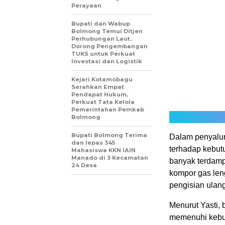
Perayaan
Bupati dan Wabup
Bolmong Temui Ditjen
Perhubungan Laut,
Dorong Pengembangan
TUKS untuk Perkuat
Investasi dan Logistik
Kejari Kotamobagu
Serahkan Empat
Pendapat Hukum,
Perkuat Tata Kelola
Pemerintahan Pemkab
Bolmong
Bupati Bolmong Terima
Dalam penyalur
dan lepas 345
terhadap kebut
Mahasiswa KKN IAIN
Manado di 3 Kecamatan
banyak terdampa
24 Desa
kompor gas len
pengisian ulang
Menurut Yasti,
memenuhi kebu