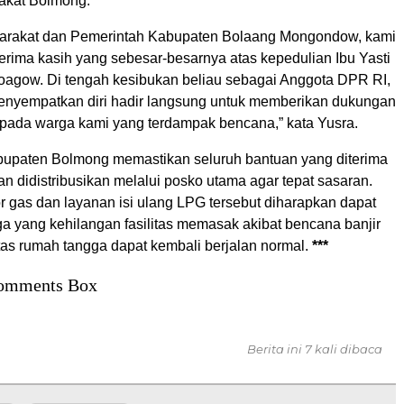
akat Bolmong.
yarakat dan Pemerintah Kabupaten Bolaang Mongondow, kami
rima kasih yang sebesar-besarnya atas kepedulian Ibu Yasti
agow. Di tengah kesibukan beliau sebagai Anggota DPR RI,
enyempatkan diri hadir langsung untuk memberikan dukungan
pada warga kami yang terdampak bencana,” kata Yusra.
upaten Bolmong memastikan seluruh bantuan yang diterima
an didistribusikan melalui posko utama agar tepat sasaran.
 gas dan layanan isi ulang LPG tersebut diharapkan dapat
 yang kehilangan fasilitas memasak akibat bencana banjir
tas rumah tangga dapat kembali berjalan normal.
***
omments Box
Berita ini 7 kali dibaca