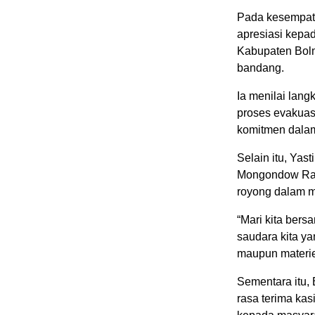
Pada kesempata
apresiasi kepad
Kabupaten Bolm
bandang.
Ia menilai lang
proses evakuas
komitmen dalam
Selain itu, Yas
Mongondow Ray
royong dalam 
“Mari kita be
saudara kita y
maupun materiel
Sementara itu,
rasa terima ka