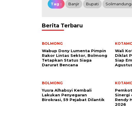
Tag :
Banjir
Bupati
Solimandung
Berita Terbaru
BOLMONG
KOTAM
Wabup Dony Lumenta Pimpin
Wali K
Rakor Lintas Sektor, Bolmong
Diklat 
Tetapkan Status Siaga
Siap Em
Darurat Bencana
Agustu
BOLMONG
KOTAM
Yusra Alhabsyi Kembali
Pemkot
Lakukan Penyegaran
Sinergi
Birokrasi, 59 Pejabat Dilantik
Rendy H
2026