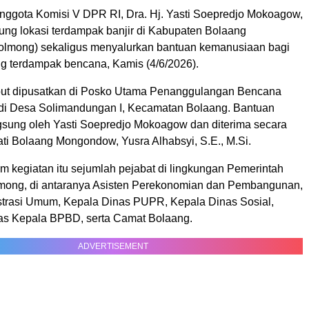
nggota Komisi V DPR RI, Dra. Hj. Yasti Soepredjo Mokoagow,
ung lokasi terdampak banjir di Kabupaten Bolaang
lmong) sekaligus menyalurkan bantuan kemanusiaan bagi
g terdampak bencana, Kamis (4/6/2026).
but dipusatkan di Posko Utama Penanggulangan Bencana
 di Desa Solimandungan I, Kecamatan Bolaang. Bantuan
gsung oleh Yasti Soepredjo Mokoagow dan diterima secara
ati Bolaang Mongondow, Yusra Alhabsyi, S.E., M.Si.
am kegiatan itu sejumlah pejabat di lingkungan Pemerintah
mong, di antaranya Asisten Perekonomian dan Pembangunan,
strasi Umum, Kepala Dinas PUPR, Kepala Dinas Sosial,
as Kepala BPBD, serta Camat Bolaang.
ADVERTISEMENT