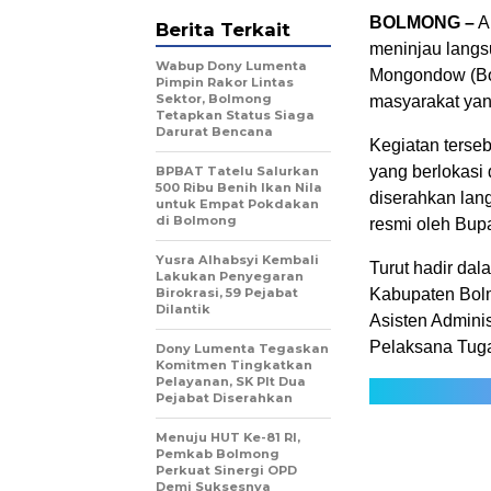
BOLMONG –
A
Berita Terkait
meninjau langs
Wabup Dony Lumenta
Mongondow (Bo
Pimpin Rakor Lintas
Sektor, Bolmong
masyarakat yan
Tetapkan Status Siaga
Darurat Bencana
Kegiatan terse
yang berlokasi
BPBAT Tatelu Salurkan
500 Ribu Benih Ikan Nila
diserahkan lan
untuk Empat Pokdakan
di Bolmong
resmi oleh Bup
Yusra Alhabsyi Kembali
Turut hadir dal
Lakukan Penyegaran
Birokrasi, 59 Pejabat
Kabupaten Bol
Dilantik
Asisten Admini
Pelaksana Tug
Dony Lumenta Tegaskan
Komitmen Tingkatkan
Pelayanan, SK Plt Dua
Pejabat Diserahkan
Menuju HUT Ke-81 RI,
Pemkab Bolmong
Perkuat Sinergi OPD
Demi Suksesnya