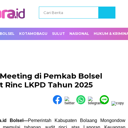
BOLSEL
KOTAMOBAGU
SULUT
NASIONAL
HUKUM & KRIMIN
 Meeting di Pemkab Bolsel
t Rinc LKPD Tahun 2025
a.id Bolsel—
Pemerintah Kabupaten Bolaang Mongondow
i memulai tahapan audit rinci atas Laporan Keuangan