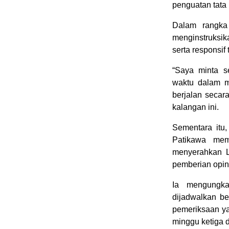
penguatan tata
Dalam rangka 
menginstruksik
serta responsif
“Saya minta s
waktu dalam m
berjalan secar
kalangan ini.
Sementara itu
Patikawa mem
menyerahkan L
pemberian opin
Ia mengungka
dijadwalkan b
pemeriksaan y
minggu ketiga 