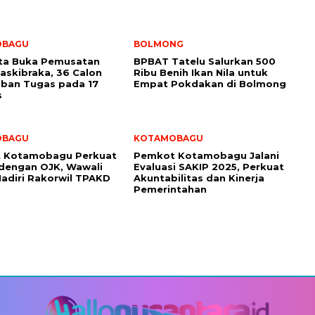
OBAGU
BOLMONG
ota Buka Pemusatan
BPBAT Tatelu Salurkan 500
Paskibraka, 36 Calon
Ribu Benih Ikan Nila untuk
ban Tugas pada 17
Empat Pokdakan di Bolmong
s
OBAGU
KOTAMOBAGU
 Kotamobagu Perkuat
Pemkot Kotamobagu Jalani
 dengan OJK, Wawali
Evaluasi SAKIP 2025, Perkuat
adiri Rakorwil TPAKD
Akuntabilitas dan Kinerja
Pemerintahan