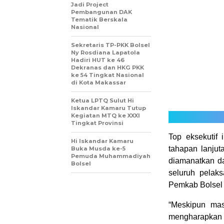
Jadi Project
Pembangunan DAK
Tematik Berskala
Nasional
Sekretaris TP-PKK Bolsel
Ny Rosdiana Lapatola
Hadiri HUT ke 46
Dekranas dan HKG PKK
ke 54 Tingkat Nasional
di Kota Makassar
Ketua LPTQ Sulut Hi
Iskandar Kamaru Tutup
Kegiatan MTQ ke XXXI
Tingkat Provinsi
Top eksekutif
Hi Iskandar Kamaru
tahapan lanju
Buka Musda ke-5
Pemuda Muhammadiyah
diamanatkan d
Bolsel
seluruh pelak
Pemkab Bolsel 
“Meskipun mas
mengharapkan 