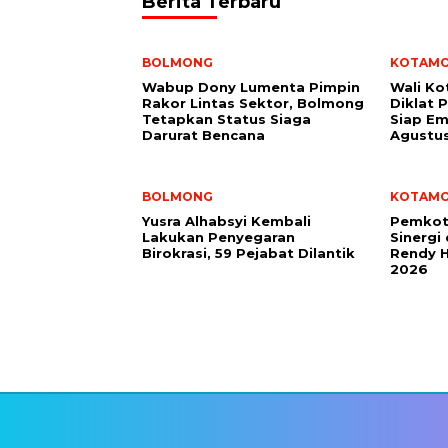
Berita Terbaru
BOLMONG
KOTAM
Wabup Dony Lumenta Pimpin
Wali K
Rakor Lintas Sektor, Bolmong
Diklat 
Tetapkan Status Siaga
Siap Em
Darurat Bencana
Agustu
BOLMONG
KOTAM
Yusra Alhabsyi Kembali
Pemkot
Lakukan Penyegaran
Sinergi
Birokrasi, 59 Pejabat Dilantik
Rendy H
2026