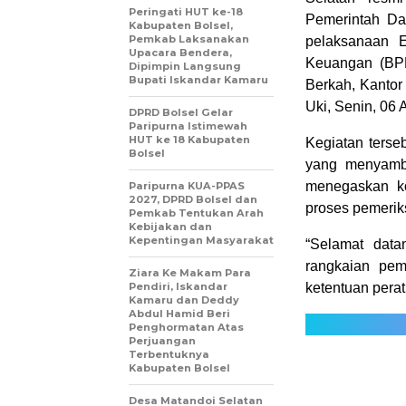
Peringati HUT ke-18
Pemerintah Da
Kabupaten Bolsel,
Pemkab Laksanakan
pelaksanaan 
Upacara Bendera,
Keuangan (BPK
Dipimpin Langsung
Bupati Iskandar Kamaru
Berkah, Kanto
Uki, Senin, 06 A
DPRD Bolsel Gelar
Paripurna Istimewah
HUT ke 18 Kabupaten
Kegiatan terse
Bolsel
yang menyambu
menegaskan k
Paripurna KUA-PPAS
2027, DPRD Bolsel dan
proses pemerik
Pemkab Tentukan Arah
Kebijakan dan
Kepentingan Masyarakat
“Selamat data
rangkaian peme
Ziara Ke Makam Para
Pendiri, Iskandar
ketentuan pera
Kamaru dan Deddy
Abdul Hamid Beri
Penghormatan Atas
Perjuangan
Terbentuknya
Kabupaten Bolsel
Desa Matandoi Selatan