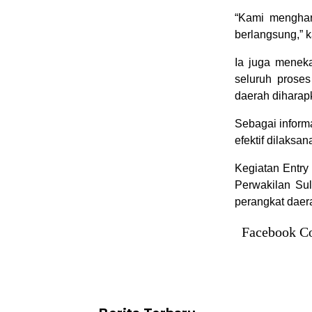
“Kami menghar
berlangsung,” k
Ia juga menek
seluruh proses
daerah diharap
Sebagai inform
efektif dilaksa
Kegiatan Entry
Perwakilan Su
perangkat daera
Facebook C