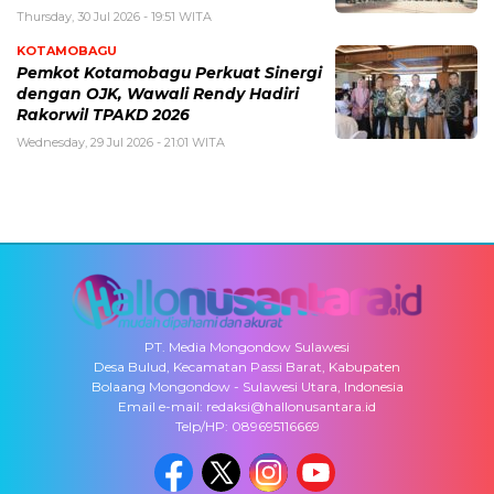
Thursday, 30 Jul 2026 - 19:51 WITA
KOTAMOBAGU
Pemkot Kotamobagu Perkuat Sinergi
dengan OJK, Wawali Rendy Hadiri
Rakorwil TPAKD 2026
Wednesday, 29 Jul 2026 - 21:01 WITA
PT. Media Mongondow Sulawesi
Desa Bulud, Kecamatan Passi Barat, Kabupaten
Bolaang Mongondow - Sulawesi Utara, Indonesia
Email e-mail: redaksi@hallonusantara.id
Telp/HP: 089695116669