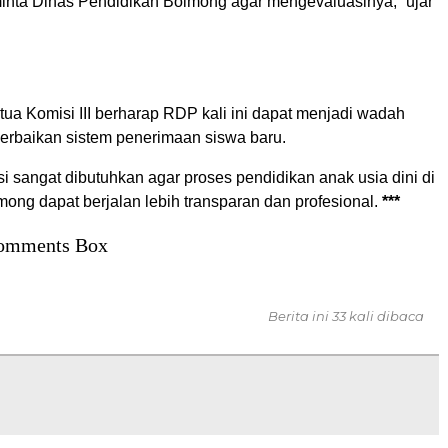
inta Dinas Pendidikan Bolmong agar mengevaluasinya,” ujar
etua Komisi III berharap RDP kali ini dapat menjadi wadah
 perbaikan sistem penerimaan siswa baru.
 sangat dibutuhkan agar proses pendidikan anak usia dini di
ong dapat berjalan lebih transparan dan profesional.
***
omments Box
Berita ini 33 kali dibaca