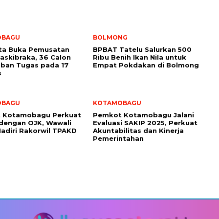
OBAGU
BOLMONG
ota Buka Pemusatan
BPBAT Tatelu Salurkan 500
Paskibraka, 36 Calon
Ribu Benih Ikan Nila untuk
ban Tugas pada 17
Empat Pokdakan di Bolmong
s
OBAGU
KOTAMOBAGU
 Kotamobagu Perkuat
Pemkot Kotamobagu Jalani
 dengan OJK, Wawali
Evaluasi SAKIP 2025, Perkuat
adiri Rakorwil TPAKD
Akuntabilitas dan Kinerja
Pemerintahan