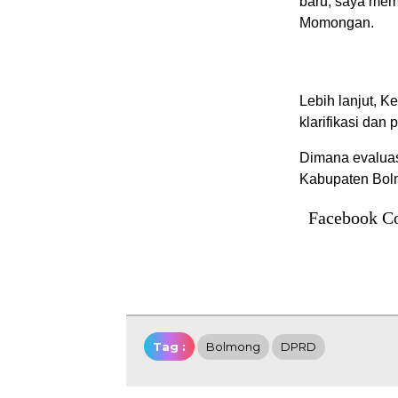
baru, saya mem
Momongan.
Lebih lanjut, K
klarifikasi dan
Dimana evaluasi
Kabupaten Bolm
Facebook C
Tag :
Bolmong
DPRD