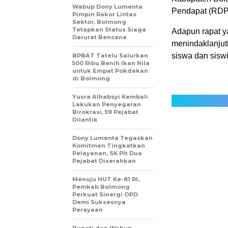
Wabup Dony Lumenta
Pendapat (RDP
Pimpin Rakor Lintas
Sektor, Bolmong
Tetapkan Status Siaga
Adapun rapat ya
Darurat Bencana
menindaklanjut
siswa dan siswi
BPBAT Tatelu Salurkan
500 Ribu Benih Ikan Nila
untuk Empat Pokdakan
di Bolmong
Yusra Alhabsyi Kembali
Lakukan Penyegaran
Birokrasi, 59 Pejabat
Dilantik
Dony Lumenta Tegaskan
Komitmen Tingkatkan
Pelayanan, SK Plt Dua
Pejabat Diserahkan
Menuju HUT Ke-81 RI,
Pemkab Bolmong
Perkuat Sinergi OPD
Demi Suksesnya
Perayaan