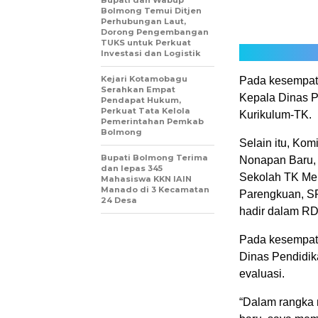
Bupati dan Wabup
Bolmong Temui Ditjen
Perhubungan Laut,
Dorong Pengembangan
TUKS untuk Perkuat
Investasi dan Logistik
Kejari Kotamobagu
Pada kesempata
Serahkan Empat
Kepala Dinas P
Pendapat Hukum,
Perkuat Tata Kelola
Kurikulum-TK.
Pemerintahan Pemkab
Bolmong
Selain itu, Ko
Bupati Bolmong Terima
Nonapan Baru,
dan lepas 345
Sekolah TK Mel
Mahasiswa KKN IAIN
Manado di 3 Kecamatan
Parengkuan, SP
24 Desa
hadir dalam RDP
Pada kesempata
Dinas Pendidik
evaluasi.
“Dalam rangka 