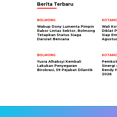
Berita Terbaru
BOLMONG
KOTAM
Wabup Dony Lumenta Pimpin
Wali K
Rakor Lintas Sektor, Bolmong
Diklat 
Tetapkan Status Siaga
Siap Em
Darurat Bencana
Agustu
BOLMONG
KOTAM
Yusra Alhabsyi Kembali
Pemkot
Lakukan Penyegaran
Sinergi
Birokrasi, 59 Pejabat Dilantik
Rendy H
2026