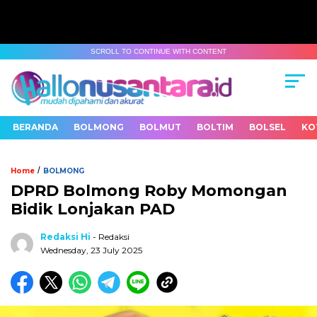
SCROLL TO CONTINUE WITH CONTENT
BERANDA
BOLMONG
BOLMUT
BOLTIM
BOLSEL
KO
/
Home
BOLMONG
DPRD Bolmong Roby Momongan
Bidik Lonjakan PAD
Redaksi Hi
- Redaksi
Wednesday, 23 July 2025