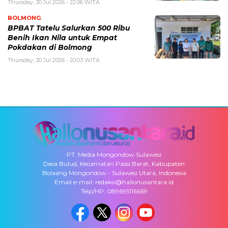
Thursday, 30 Jul 2026 - 22:06 WITA
BOLMONG
BPBAT Tatelu Salurkan 500 Ribu
Benih Ikan Nila untuk Empat
Pokdakan di Bolmong
Thursday, 30 Jul 2026 - 20:03 WITA
PT. Media Mongondow Sulawesi
Desa Bulud, Kecamatan Passi Barat, Kabupaten
Bolaang Mongondow - Sulawesi Utara, Indonesia
Email e-mail: redaksi@hallonusantara.id
Telp/HP: 089695116669