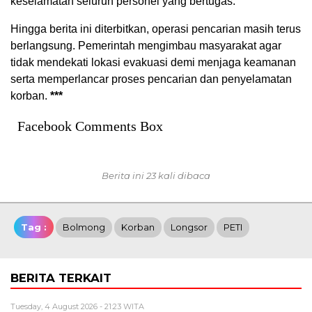
keselamatan seluruh personel yang bertugas.
Hingga berita ini diterbitkan, operasi pencarian masih terus
berlangsung. Pemerintah mengimbau masyarakat agar
tidak mendekati lokasi evakuasi demi menjaga keamanan
serta memperlancar proses pencarian dan penyelamatan
korban.
***
Facebook Comments Box
Berita ini 23 kali dibaca
Tag :
Bolmong
Korban
Longsor
PETI
BERITA TERKAIT
Tuesday, 4 August 2026 - 21:23 WITA