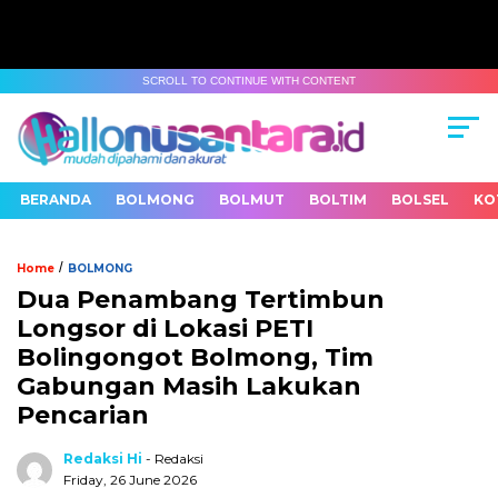
SCROLL TO CONTINUE WITH CONTENT
BERANDA
BOLMONG
BOLMUT
BOLTIM
BOLSEL
KO
/
Home
BOLMONG
Dua Penambang Tertimbun
Longsor di Lokasi PETI
Bolingongot Bolmong, Tim
Gabungan Masih Lakukan
Pencarian
Redaksi Hi
- Redaksi
Friday, 26 June 2026