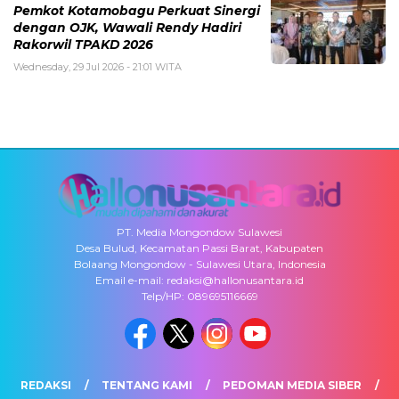
Pemkot Kotamobagu Perkuat Sinergi
dengan OJK, Wawali Rendy Hadiri
Rakorwil TPAKD 2026
Wednesday, 29 Jul 2026 - 21:01 WITA
PT. Media Mongondow Sulawesi
Desa Bulud, Kecamatan Passi Barat, Kabupaten
Bolaang Mongondow - Sulawesi Utara, Indonesia
Email e-mail: redaksi@hallonusantara.id
Telp/HP: 089695116669
REDAKSI
TENTANG KAMI
PEDOMAN MEDIA SIBER