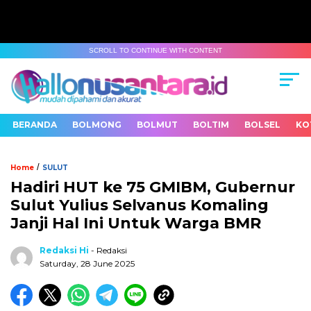
SCROLL TO CONTINUE WITH CONTENT
BERANDA
BOLMONG
BOLMUT
BOLTIM
BOLSEL
KO
/
Home
SULUT
Hadiri HUT ke 75 GMIBM, Gubernur
Sulut Yulius Selvanus Komaling
Janji Hal Ini Untuk Warga BMR
Redaksi Hi
- Redaksi
Saturday, 28 June 2025