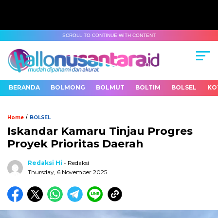
SCROLL TO CONTINUE WITH CONTENT
BERANDA
BOLMONG
BOLMUT
BOLTIM
BOLSEL
KO
/
Home
BOLSEL
Iskandar Kamaru Tinjau Progres
Proyek Prioritas Daerah
Redaksi Hi
- Redaksi
Thursday, 6 November 2025