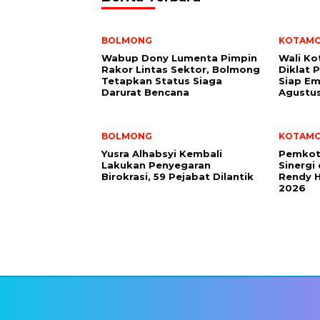
BOLMONG
KOTAM
Wabup Dony Lumenta Pimpin
Wali K
Rakor Lintas Sektor, Bolmong
Diklat 
Tetapkan Status Siaga
Siap Em
Darurat Bencana
Agustu
BOLMONG
KOTAM
Yusra Alhabsyi Kembali
Pemkot
Lakukan Penyegaran
Sinergi
Birokrasi, 59 Pejabat Dilantik
Rendy H
2026