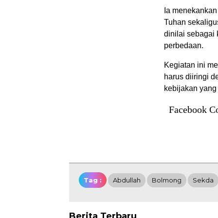
Ia menekankan 
Tuhan sekaligu
dinilai sebaga
perbedaan.
Kegiatan ini m
harus diiringi
kebijakan yang
Facebook C
Tag :
Abdullah
Bolmong
Sekda
Berita Terbaru