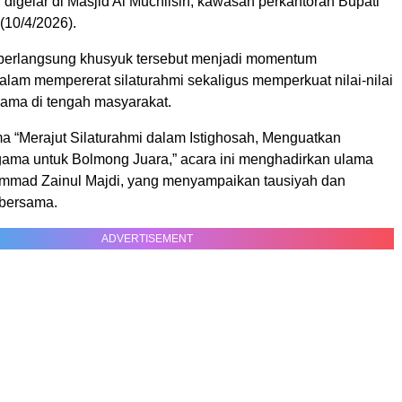
 digelar di Masjid Al Muchlisin, kawasan perkantoran Bupati
 (10/4/2026).
berlangsung khusyuk tersebut menjadi momentum
lam mempererat silaturahmi sekaligus memperkuat nilai-nilai
ama di tengah masyarakat.
 “Merajut Silaturahmi dalam Istighosah, Menguatkan
ama untuk Bolmong Juara,” acara ini menghadirkan ulama
mmad Zainul Majdi, yang menyampaikan tausiyah dan
bersama.
ADVERTISEMENT