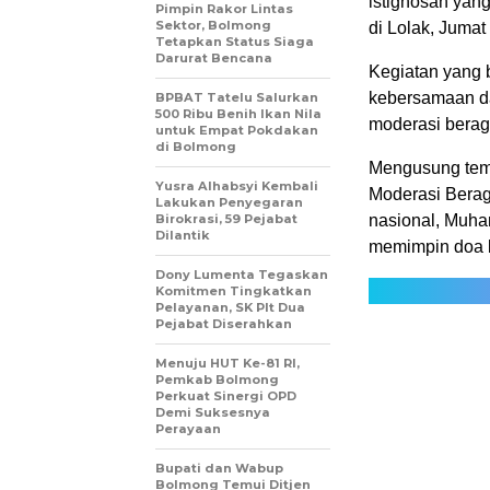
istighosah yang
Pimpin Rakor Lintas
Sektor, Bolmong
di Lolak, Jumat
Tetapkan Status Siaga
Darurat Bencana
Kegiatan yang 
kebersamaan da
BPBAT Tatelu Salurkan
500 Ribu Benih Ikan Nila
moderasi berag
untuk Empat Pokdakan
di Bolmong
Mengusung tema
Yusra Alhabsyi Kembali
Moderasi Berag
Lakukan Penyegaran
Birokrasi, 59 Pejabat
nasional, Muha
Dilantik
memimpin doa 
Dony Lumenta Tegaskan
Komitmen Tingkatkan
Pelayanan, SK Plt Dua
Pejabat Diserahkan
Menuju HUT Ke-81 RI,
Pemkab Bolmong
Perkuat Sinergi OPD
Demi Suksesnya
Perayaan
Bupati dan Wabup
Bolmong Temui Ditjen