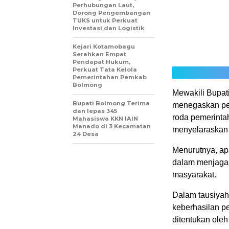
Perhubungan Laut,
Dorong Pengembangan
TUKS untuk Perkuat
Investasi dan Logistik
Kejari Kotamobagu
Serahkan Empat
Pendapat Hukum,
Perkuat Tata Kelola
Pemerintahan Pemkab
Bolmong
Mewakili Bupat
Bupati Bolmong Terima
menegaskan pen
dan lepas 345
roda pemerinta
Mahasiswa KKN IAIN
Manado di 3 Kecamatan
menyelaraskan 
24 Desa
Menurutnya, apa
dalam menjaga 
masyarakat.
Dalam tausiya
keberhasilan pe
ditentukan oleh