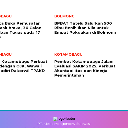
OBAGU
BOLMONG
ota Buka Pemusatan
BPBAT Tatelu Salurkan 500
Paskibraka, 36 Calon
Ribu Benih Ikan Nila untuk
ban Tugas pada 17
Empat Pokdakan di Bolmong
s
OBAGU
KOTAMOBAGU
 Kotamobagu Perkuat
Pemkot Kotamobagu Jalani
 dengan OJK, Wawali
Evaluasi SAKIP 2025, Perkuat
adiri Rakorwil TPAKD
Akuntabilitas dan Kinerja
Pemerintahan
PT. Media Mongondow Sulawesi