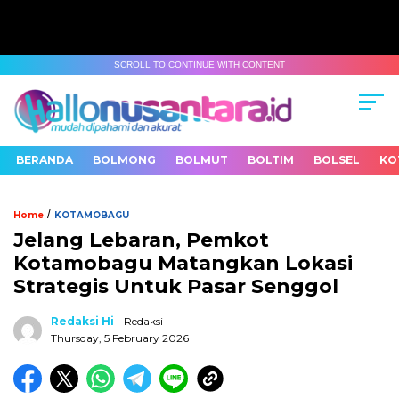
SCROLL TO CONTINUE WITH CONTENT
BERANDA
BOLMONG
BOLMUT
BOLTIM
BOLSEL
KO
/
Home
KOTAMOBAGU
Jelang Lebaran, Pemkot
Kotamobagu Matangkan Lokasi
Strategis Untuk Pasar Senggol
Redaksi Hi
- Redaksi
Thursday, 5 February 2026