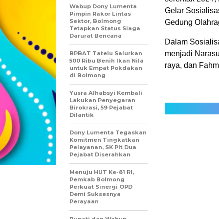
Wabup Dony Lumenta
Gelar Sosialis
Pimpin Rakor Lintas
Sektor, Bolmong
Gedung Olahra
Tetapkan Status Siaga
Darurat Bencana
Dalam Sosialis
menjadi Naras
BPBAT Tatelu Salurkan
500 Ribu Benih Ikan Nila
raya, dan Fahm
untuk Empat Pokdakan
di Bolmong
Yusra Alhabsyi Kembali
Lakukan Penyegaran
Birokrasi, 59 Pejabat
Dilantik
Dony Lumenta Tegaskan
Komitmen Tingkatkan
Pelayanan, SK Plt Dua
Pejabat Diserahkan
Menuju HUT Ke-81 RI,
Pemkab Bolmong
Perkuat Sinergi OPD
Demi Suksesnya
Perayaan