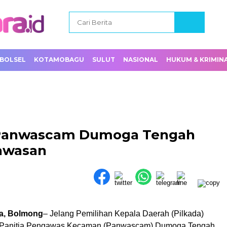
BOLSEL
KOTAMOBAGU
SULUT
NASIONAL
HUKUM & KRIMIN
, Panwascam Dumoga Tengah
gawasan
a, Bolmong
– Jelang Pemilihan Kepala Daerah (Pilkada)
, Panitia Pengawas Kecaman (Panwascam) Dumoga Tengah