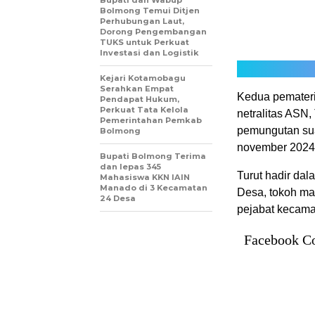
Bupati dan Wabup
Bolmong Temui Ditjen
Perhubungan Laut,
Dorong Pengembangan
TUKS untuk Perkuat
Investasi dan Logistik
Kejari Kotamobagu
Serahkan Empat
Kedua pemateri
Pendapat Hukum,
Perkuat Tata Kelola
netralitas ASN,
Pemerintahan Pemkab
pemungutan sua
Bolmong
november 2024
Bupati Bolmong Terima
dan lepas 345
Turut hadir da
Mahasiswa KKN IAIN
Manado di 3 Kecamatan
Desa, tokoh mas
24 Desa
pejabat kecama
Facebook C