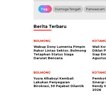
Tag :
Dumoga Tengah
Panwascam
Berita Terbaru
BOLMONG
KOTAM
Wabup Dony Lumenta Pimpin
Wali K
Rakor Lintas Sektor, Bolmong
Diklat 
Tetapkan Status Siaga
Siap Em
Darurat Bencana
Agustu
BOLMONG
KOTAM
Yusra Alhabsyi Kembali
Pemkot
Lakukan Penyegaran
Sinergi
Birokrasi, 59 Pejabat Dilantik
Rendy H
2026