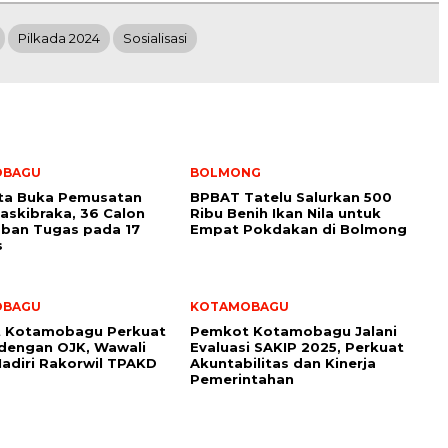
Pilkada 2024
Sosialisasi
OBAGU
BOLMONG
ota Buka Pemusatan
BPBAT Tatelu Salurkan 500
Paskibraka, 36 Calon
Ribu Benih Ikan Nila untuk
ban Tugas pada 17
Empat Pokdakan di Bolmong
s
OBAGU
KOTAMOBAGU
 Kotamobagu Perkuat
Pemkot Kotamobagu Jalani
 dengan OJK, Wawali
Evaluasi SAKIP 2025, Perkuat
adiri Rakorwil TPAKD
Akuntabilitas dan Kinerja
Pemerintahan