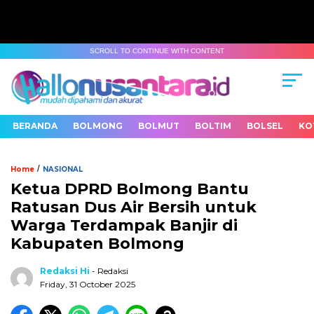
SCROLL TO CONTINUE WITH CONTENT
BERANDA
BOLMONG
BOLMUT
BOLTIM
BOLSEL
KO
/
Home
NASIONAL
Ketua DPRD Bolmong Bantu
Ratusan Dus Air Bersih untuk
Warga Terdampak Banjir di
Kabupaten Bolmong
Redaksi Hi
- Redaksi
Friday, 31 October 2025