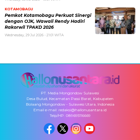
KOTAMOBAGU
Pemkot Kotamobagu Perkuat Sinergi
dengan OJK, Wawali Rendy Hadiri
Rakorwil TPAKD 2026
Wednesday, 29 Jul 2026 - 21:01 WITA
PT. Media Mongondow Sulawesi
Desa Bulud, Kecamatan Passi Barat, Kabupaten
Bolaang Mongondow - Sulawesi Utara, Indonesia
Email e-mail: redaksi@hallonusantara.id
Telp/HP: 089695116669