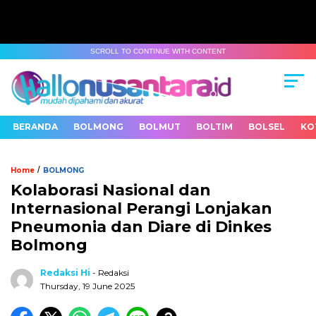
SCROLL TO CONTINUE WITH CONTENT
BERANDA
BOLMONG
BOLMUT
BOLTIM
BOLSEL
KO
/
Home
BOLMONG
Kolaborasi Nasional dan
Internasional Perangi Lonjakan
Pneumonia dan Diare di Dinkes
Bolmong
Redaksi Hi
- Redaksi
Thursday, 19 June 2025