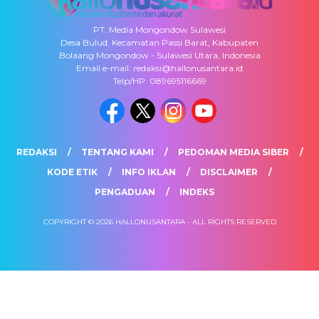
PT. Media Mongondow Sulawesi
Desa Bulud, Kecamatan Passi Barat, Kabupaten
Bolaang Mongondow - Sulawesi Utara, Indonesia
Email e-mail: redaksi@hallonusantara.id
Telp/HP: 089695116669
REDAKSI
TENTANG KAMI
PEDOMAN MEDIA SIBER
KODE ETIK
INFO IKLAN
DISCLAIMER
PENGADUAN
INDEKS
COPYRIGHT © 2026 HALLONUSANTARA - ALL RIGHTS RESERVED