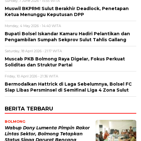
Sunday, 7 June 2026 - 15:55 WITA
Muswil BKPRMI Sulut Berakhir Deadlock, Penetapan
Ketua Menunggu Keputusan DPP
Monday, 4 May 2026 - 14:40 WITA
Bupati Bolsel Iskandar Kamaru Hadiri Pelantikan dan
Pengambilan Sumpah Sekprov Sulut Tahlis Gallang
Saturday, 18 April 2026 - 21:17 WITA
Muscab PKB Bolmong Raya Digelar, Fokus Perkuat
Soliditas dan Struktur Partai
Friday, 10 April 2026 - 21:36 WITA
Bermodalkan Hattrick di Laga Sebelumnya, Bolsel FC
Siap Libas Persminsel di Semifinal Liga 4 Zona Sulut
BERITA TERBARU
BOLMONG
Wabup Dony Lumenta Pimpin Rakor
Lintas Sektor, Bolmong Tetapkan
Status Siaga Darurat Bencana