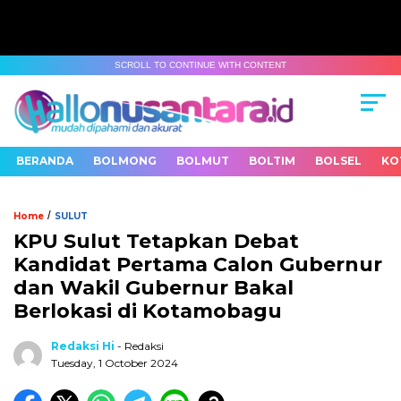
SCROLL TO CONTINUE WITH CONTENT
BERANDA
BOLMONG
BOLMUT
BOLTIM
BOLSEL
KO
/
Home
SULUT
KPU Sulut Tetapkan Debat
Kandidat Pertama Calon Gubernur
dan Wakil Gubernur Bakal
Berlokasi di Kotamobagu
Redaksi Hi
- Redaksi
Tuesday, 1 October 2024