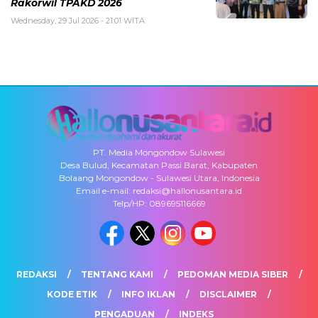
Rakorwil TPAKD 2026
Wednesday, 29 Jul 2026 - 21:01 WITA
PT. Media Mongondow Sulawesi
Desa Bulud, Kecamatan Passi Barat, Kabupaten
Bolaang Mongondow - Sulawesi Utara, Indonesia
Email e-mail: redaksi@hallonusantara.id
Telp/HP: 089695116669
REDAKSI
TENTANG KAMI
PEDOMAN MEDIA SIBER
KODE ETIK
INFO IKLAN
DISCLAIMER
PENGADUAN
INDEKS