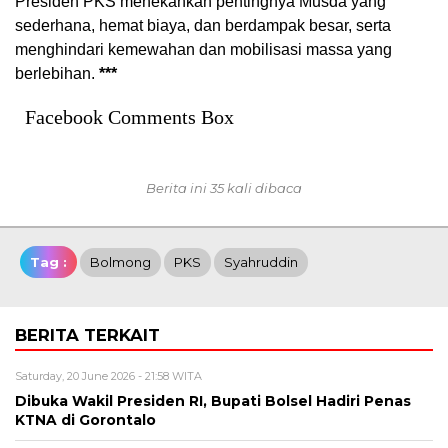
Presiden PKS menekankan pentingnya Musda yang
sederhana, hemat biaya, dan berdampak besar, serta
menghindari kemewahan dan mobilisasi massa yang
berlebihan.
***
Facebook Comments Box
Berita ini 35 kali dibaca
Tag :
Bolmong
PKS
Syahruddin
BERITA TERKAIT
Saturday, 20 June 2026 - 21:58 WITA
Dibuka Wakil Presiden RI, Bupati Bolsel Hadiri Penas
KTNA di Gorontalo