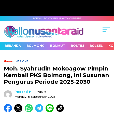
SCROLL TO CONTINUE WITH CONTENT
BERANDA
BOLMONG
BOLMUT
BOLTIM
BOLSEL
KO
/
Home
NASIONAL
Moh. Syahrudin Mokoagow Pimpin
Kembali PKS Bolmong, Ini Susunan
Pengurus Periode 2025-2030
Redaksi Hi
- Redaksi
Monday, 8 September 2025