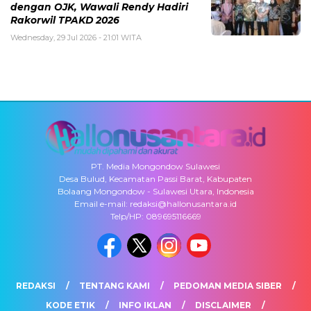
dengan OJK, Wawali Rendy Hadiri
Rakorwil TPAKD 2026
Wednesday, 29 Jul 2026 - 21:01 WITA
PT. Media Mongondow Sulawesi
Desa Bulud, Kecamatan Passi Barat, Kabupaten
Bolaang Mongondow - Sulawesi Utara, Indonesia
Email e-mail: redaksi@hallonusantara.id
Telp/HP: 089695116669
REDAKSI
TENTANG KAMI
PEDOMAN MEDIA SIBER
KODE ETIK
INFO IKLAN
DISCLAIMER