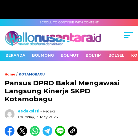
SCROLL TO CONTINUE WITH CONTENT
BERANDA
BOLMONG
BOLMUT
BOLTIM
BOLSEL
KO
/
Home
KOTAMOBAGU
Pansus DPRD Bakal Mengawasi
Langsung Kinerja SKPD
Kotamobagu
Redaksi Hi
- Redaksi
Thursday, 15 May 2025