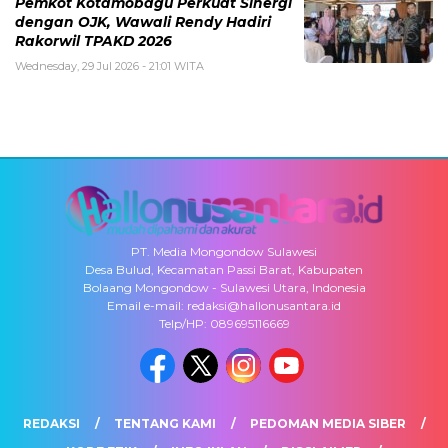
Pemkot Kotamobagu Perkuat Sinergi
dengan OJK, Wawali Rendy Hadiri
Rakorwil TPAKD 2026
Wednesday, 29 Jul 2026 - 21:01 WITA
PT. Media Mongondow Sulawesi
Desa Bulud, Kecamatan Passi Barat, Kabupaten
Bolaang Mongondow - Sulawesi Utara, Indonesia
Email e-mail: redaksi@hallonusantara.id
Telp/HP: 089695116669
REDAKSI
TENTANG KAMI
PEDOMAN MEDIA SIBER