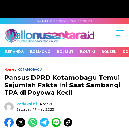
SCROLL TO CONTINUE WITH CONTENT
BERANDA
BOLMONG
BOLMUT
BOLTIM
BOLSEL
KO
/
Home
KOTAMOBAGU
Pansus DPRD Kotamobagu Temui
Sejumlah Fakta Ini Saat Sambangi
TPA di Poyowa Kecil
Redaksi Hi
- Redaksi
Saturday, 17 May 2025