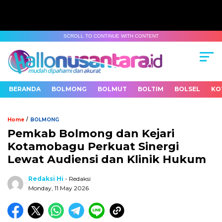
SCROLL TO CONTINUE WITH CONTENT
BERANDA
BOLMONG
BOLMUT
BOLTIM
BOLSEL
KO
/
Home
BOLMONG
Pemkab Bolmong dan Kejari
Kotamobagu Perkuat Sinergi
Lewat Audiensi dan Klinik Hukum
Redaksi Hi
- Redaksi
Monday, 11 May 2026