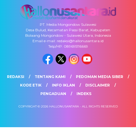
PT. Media Mongondow Sulawesi
Desa Bulud, Kecamatan Passi Barat, Kabupaten
Bolaang Mongondow - Sulawesi Utara, Indonesia
Email e-mail: redaksi@hallonusantara.id
Telp/HP: 089695116669
REDAKSI
TENTANG KAMI
PEDOMAN MEDIA SIBER
KODE ETIK
INFO IKLAN
DISCLAIMER
PENGADUAN
INDEKS
COPYRIGHT © 2026 HALLONUSANTARA - ALL RIGHTS RESERVED