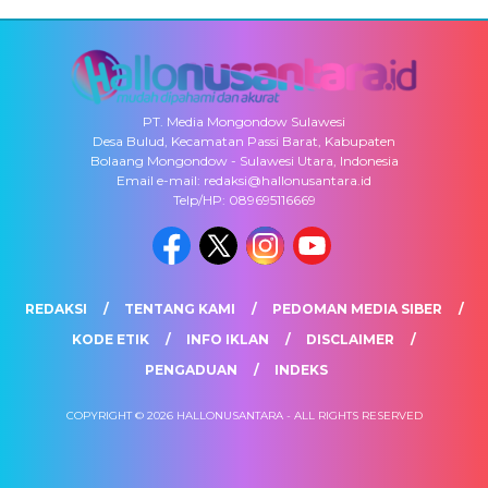
PT. Media Mongondow Sulawesi
Desa Bulud, Kecamatan Passi Barat, Kabupaten
Bolaang Mongondow - Sulawesi Utara, Indonesia
Email e-mail: redaksi@hallonusantara.id
Telp/HP: 089695116669
REDAKSI
TENTANG KAMI
PEDOMAN MEDIA SIBER
KODE ETIK
INFO IKLAN
DISCLAIMER
PENGADUAN
INDEKS
COPYRIGHT © 2026 HALLONUSANTARA - ALL RIGHTS RESERVED