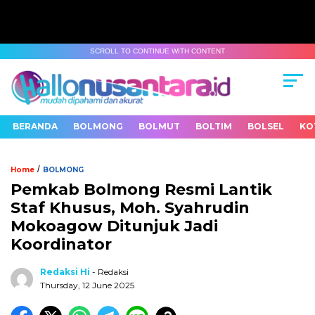
SCROLL TO CONTINUE WITH CONTENT
BERANDA
BOLMONG
BOLMUT
BOLTIM
BOLSEL
KO
/
Home
BOLMONG
Pemkab Bolmong Resmi Lantik
Staf Khusus, Moh. Syahrudin
Mokoagow Ditunjuk Jadi
Koordinator
Redaksi Hi
- Redaksi
Thursday, 12 June 2025