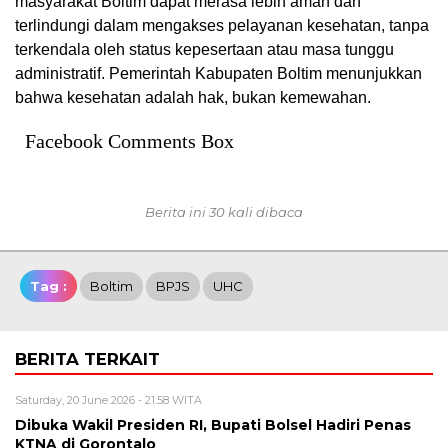
masyarakat Boltim dapat merasa lebih aman dan
terlindungi dalam mengakses pelayanan kesehatan, tanpa
terkendala oleh status kepesertaan atau masa tunggu
administratif. Pemerintah Kabupaten Boltim menunjukkan
bahwa kesehatan adalah hak, bukan kemewahan.
Facebook Comments Box
Berita ini 30 kali dibaca
Tag :
Boltim
BPJS
UHC
BERITA TERKAIT
Saturday, 20 June 2026 - 21:58 WITA
Dibuka Wakil Presiden RI, Bupati Bolsel Hadiri Penas
KTNA di Gorontalo