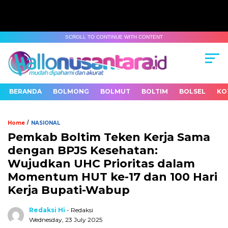
SCROLL TO CONTINUE WITH CONTENT
BERANDA
BOLMONG
BOLMUT
BOLTIM
BOLSEL
KO
/
Home
NASIONAL
Pemkab Boltim Teken Kerja Sama
dengan BPJS Kesehatan:
Wujudkan UHC Prioritas dalam
Momentum HUT ke-17 dan 100 Hari
Kerja Bupati-Wabup
Redaksi Hi
- Redaksi
Wednesday, 23 July 2025