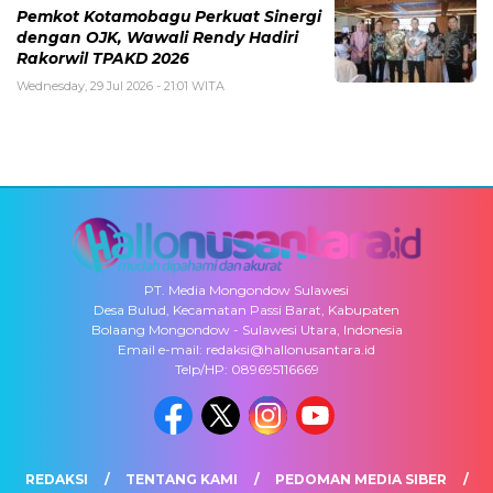
Pemkot Kotamobagu Perkuat Sinergi
dengan OJK, Wawali Rendy Hadiri
Rakorwil TPAKD 2026
Wednesday, 29 Jul 2026 - 21:01 WITA
PT. Media Mongondow Sulawesi
Desa Bulud, Kecamatan Passi Barat, Kabupaten
Bolaang Mongondow - Sulawesi Utara, Indonesia
Email e-mail: redaksi@hallonusantara.id
Telp/HP: 089695116669
REDAKSI
TENTANG KAMI
PEDOMAN MEDIA SIBER