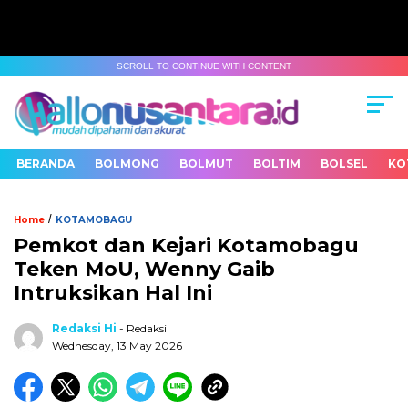
SCROLL TO CONTINUE WITH CONTENT
BERANDA
BOLMONG
BOLMUT
BOLTIM
BOLSEL
KO
/
Home
KOTAMOBAGU
Pemkot dan Kejari Kotamobagu
Teken MoU, Wenny Gaib
Intruksikan Hal Ini
Redaksi Hi
- Redaksi
Wednesday, 13 May 2026