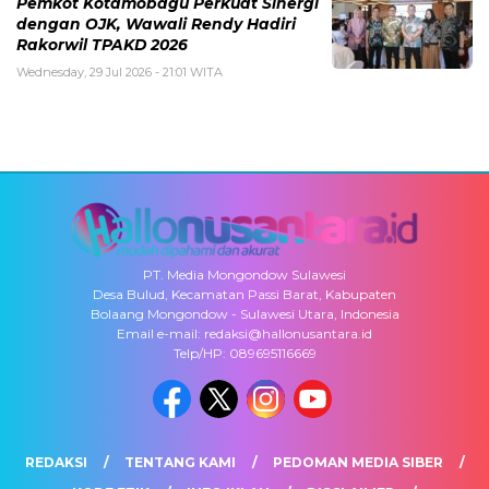
Pemkot Kotamobagu Perkuat Sinergi
dengan OJK, Wawali Rendy Hadiri
Rakorwil TPAKD 2026
Wednesday, 29 Jul 2026 - 21:01 WITA
PT. Media Mongondow Sulawesi
Desa Bulud, Kecamatan Passi Barat, Kabupaten
Bolaang Mongondow - Sulawesi Utara, Indonesia
Email e-mail: redaksi@hallonusantara.id
Telp/HP: 089695116669
REDAKSI
TENTANG KAMI
PEDOMAN MEDIA SIBER