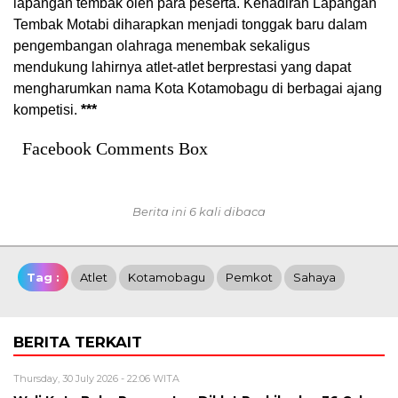
lapangan tembak oleh para peserta. Kehadiran Lapangan
Tembak Motabi diharapkan menjadi tonggak baru dalam
pengembangan olahraga menembak sekaligus
mendukung lahirnya atlet-atlet berprestasi yang dapat
mengharumkan nama Kota Kotamobagu di berbagai ajang
kompetisi.
***
Facebook Comments Box
Berita ini 6 kali dibaca
Tag :
Atlet
Kotamobagu
Pemkot
Sahaya
BERITA TERKAIT
Thursday, 30 July 2026 - 22:06 WITA