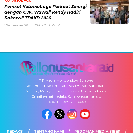
KOTAMOBAGU
Pemkot Kotamobagu Perkuat Sinergi
dengan OJK, Wawali Rendy Hadiri
Rakorwil TPAKD 2026
Wednesday, 29 Jul 2026 - 21:01 WITA
PT. Media Mongondow Sulawesi
Desa Bulud, Kecamatan Passi Barat, Kabupaten
Bolaang Mongondow - Sulawesi Utara, Indonesia
Email e-mail: redaksi@hallonusantara.id
Telp/HP: 089695116669
REDAKSI
TENTANG KAMI
PEDOMAN MEDIA SIBER