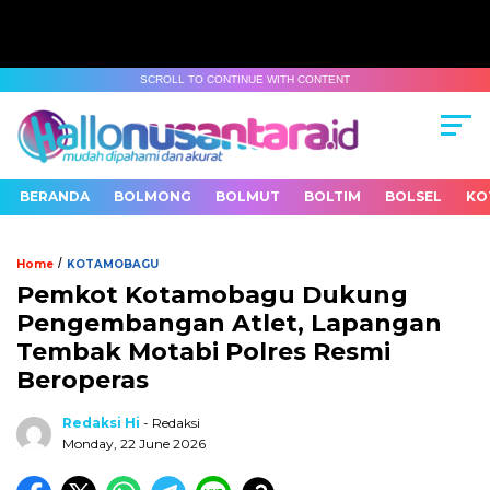
SCROLL TO CONTINUE WITH CONTENT
BERANDA
BOLMONG
BOLMUT
BOLTIM
BOLSEL
KO
/
Home
KOTAMOBAGU
Pemkot Kotamobagu Dukung
Pengembangan Atlet, Lapangan
Tembak Motabi Polres Resmi
Beroperas
Redaksi Hi
- Redaksi
Monday, 22 June 2026