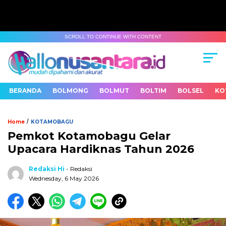
SCROLL TO CONTINUE WITH CONTENT
BERANDA
BOLMONG
BOLMUT
BOLTIM
BOLSEL
KO
/
Home
KOTAMOBAGU
Pemkot Kotamobagu Gelar
Upacara Hardiknas Tahun 2026
Redaksi Hi
- Redaksi
Wednesday, 6 May 2026