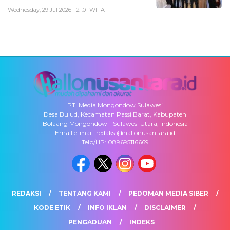
Wednesday, 29 Jul 2026 - 21:01 WITA
PT. Media Mongondow Sulawesi
Desa Bulud, Kecamatan Passi Barat, Kabupaten
Bolaang Mongondow - Sulawesi Utara, Indonesia
Email e-mail: redaksi@hallonusantara.id
Telp/HP: 089695116669
REDAKSI
TENTANG KAMI
PEDOMAN MEDIA SIBER
KODE ETIK
INFO IKLAN
DISCLAIMER
PENGADUAN
INDEKS