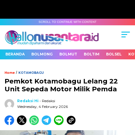
SCROLL TO CONTINUE WITH CONTENT
BERANDA
BOLMONG
BOLMUT
BOLTIM
BOLSEL
KO
/
Home
KOTAMOBAGU
Pemkot Kotamobagu Lelang 22
Unit Sepeda Motor Milik Pemda
Redaksi Hi
- Redaksi
Wednesday, 4 February 2026