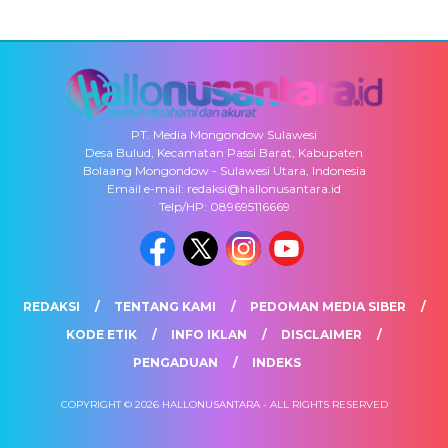
PT. Media Mongondow Sulawesi
Desa Bulud, Kecamatan Passi Barat, Kabupaten
Bolaang Mongondow - Sulawesi Utara, Indonesia
Email e-mail: redaksi@hallonusantara.id
Telp/HP: 089695116669
REDAKSI
TENTANG KAMI
PEDOMAN MEDIA SIBER
KODE ETIK
INFO IKLAN
DISCLAIMER
PENGADUAN
INDEKS
COPYRIGHT © 2026 HALLONUSANTARA - ALL RIGHTS RESERVED