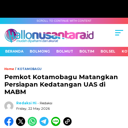
SCROLL TO CONTINUE WITH CONTENT
BERANDA
BOLMONG
BOLMUT
BOLTIM
BOLSEL
KO
/
Home
KOTAMOBAGU
Pemkot Kotamobagu Matangkan
Persiapan Kedatangan UAS di
MABM
Redaksi Hi
- Redaksi
Friday, 22 May 2026