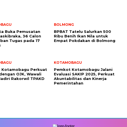
OBAGU
BOLMONG
ota Buka Pemusatan
BPBAT Tatelu Salurkan 500
Paskibraka, 36 Calon
Ribu Benih Ikan Nila untuk
ban Tugas pada 17
Empat Pokdakan di Bolmong
s
OBAGU
KOTAMOBAGU
 Kotamobagu Perkuat
Pemkot Kotamobagu Jalani
 dengan OJK, Wawali
Evaluasi SAKIP 2025, Perkuat
adiri Rakorwil TPAKD
Akuntabilitas dan Kinerja
Pemerintahan