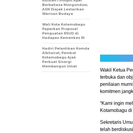
Asisten I Pimpin Apel
Berbahasa Mongondow,
ASN Diajak Lestarikan
Warisan Budaya
Wali Kota Kotamobagu
Paparkan Proposal
Penguatan RSUD di
Hadapan Kemenkes RI
Hadiri Pelantikan Komda
Alkhairat, Pemkot
Kotamobagu Ajak
Perkuat Sinergi
Membangun Umat
Wakil Ketua Per
terbuka dan obj
penilaian murni
komitmen jangk
“Kami ingin me
Kotamobagu di t
Sekretaris Um
telah berdisk