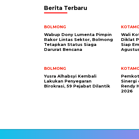
Berita Terbaru
BOLMONG
KOTAM
Wabup Dony Lumenta Pimpin
Wali K
Rakor Lintas Sektor, Bolmong
Diklat 
Tetapkan Status Siaga
Siap Em
Darurat Bencana
Agustu
BOLMONG
KOTAM
Yusra Alhabsyi Kembali
Pemkot
Lakukan Penyegaran
Sinergi
Birokrasi, 59 Pejabat Dilantik
Rendy H
2026