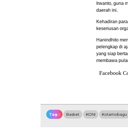
Irwanto, guna 
daerah ini.
Kehadiran para
keseriusan org
Hanindhito me
pelengkap di aj
yang siap berta
membawa pulang
Facebook C
Tag :
Basket
KONI
Kotamobagu