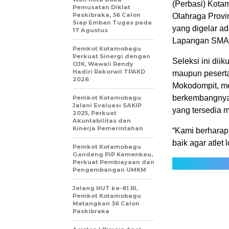
(Perbasi) Kot
Pemusatan Diklat
Paskibraka, 36 Calon
Olahraga Provi
Siap Emban Tugas pada
yang digelar ad
17 Agustus
Lapangan SMA 
Pemkot Kotamobagu
Perkuat Sinergi dengan
Seleksi ini dii
OJK, Wawali Rendy
Hadiri Rakorwil TPAKD
maupun peserta
2026
Mokodompit, me
berkembangnya 
Pemkot Kotamobagu
Jalani Evaluasi SAKIP
yang tersedia m
2025, Perkuat
Akuntabilitas dan
Kinerja Pemerintahan
“Kami berharap
baik agar atlet
Pemkot Kotamobagu
Gandeng PIP Kemenkeu,
Perkuat Pembiayaan dan
Pengembangan UMKM
Jelang HUT ke-81 RI,
Pemkot Kotamobagu
Matangkan 36 Calon
Paskibraka