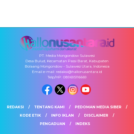
PT. Media Mongondow Sulawesi
Desa Bulud, Kecamatan Passi Barat, Kabupaten
Bolaang Mongondow - Sulawesi Utara, Indonesia
Email e-mail: redaksi@hallonusantara.id
Telp/HP: 089695116669
REDAKSI
TENTANG KAMI
PEDOMAN MEDIA SIBER
KODE ETIK
INFO IKLAN
DISCLAIMER
PENGADUAN
INDEKS