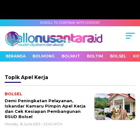
SCROLL TO CONTINUE WITH CONTENT
BERANDA
BOLMONG
BOLMUT
BOLTIM
BOLSEL
KO
Topik
Apel Kerja
BOLSEL
Demi Peningkatan Pelayanan,
Iskandar Kamaru Pimpin Apel Kerja
dan Cek Kesiapan Pembangunan
RSUD Bolsel
Monday, 16 June 2025 - 23:40 WITA