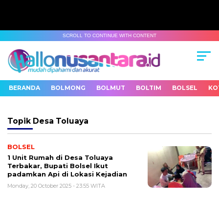
SCROLL TO CONTINUE WITH CONTENT
BERANDA
BOLMONG
BOLMUT
BOLTIM
BOLSEL
KO
Topik
Desa Toluaya
BOLSEL
1 Unit Rumah di Desa Toluaya
Terbakar, Bupati Bolsel Ikut
padamkan Api di Lokasi Kejadian
Monday, 20 October 2025 - 23:55 WITA