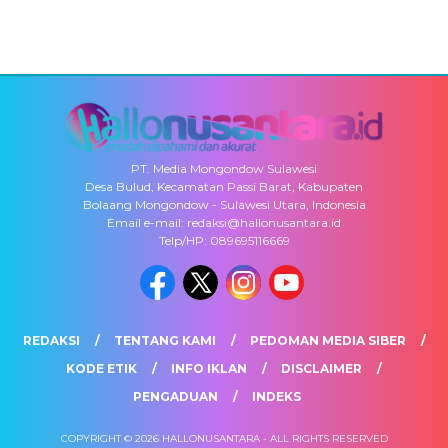
PT. Media Mongondow Sulawesi
Desa Bulud, Kecamatan Passi Barat, Kabupaten
Bolaang Mongondow - Sulawesi Utara, Indonesia
Email e-mail: redaksi@hallonusantara.id
Telp/HP: 089695116669
REDAKSI
TENTANG KAMI
PEDOMAN MEDIA SIBER
KODE ETIK
INFO IKLAN
DISCLAIMER
PENGADUAN
INDEKS
COPYRIGHT © 2026 HALLONUSANTARA - ALL RIGHTS RESERVED