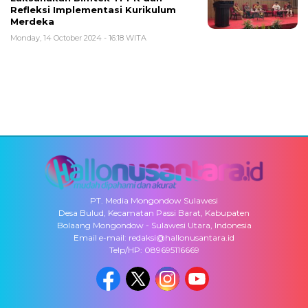
Refleksi Implementasi Kurikulum
Merdeka
Monday, 14 October 2024 - 16:18 WITA
PT. Media Mongondow Sulawesi
Desa Bulud, Kecamatan Passi Barat, Kabupaten
Bolaang Mongondow - Sulawesi Utara, Indonesia
Email e-mail: redaksi@hallonusantara.id
Telp/HP: 089695116669