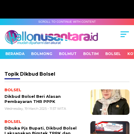
SCROLL TO CONTINUE WITH CONTENT
BERANDA
BOLMONG
BOLMUT
BOLTIM
BOLSEL
KO
Topik
Dikbud Bolsel
BOLSEL
Dikbud Bolsel Beri Alasan
Pembayaran THR PPPK
Wednesday, 19 March 2025 - 11:57 WITA
BOLSEL
Dibuka Pjs Bupati, Dikbud Bolsel
Laksanakan Bimtek TPPK dan