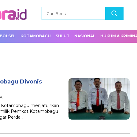
BOLSEL
KOTAMOBAGU
SULUT
NASIONAL
HUKUM & KRIMIN
obagu Divonis
TA
) Kotamobagu menjatuhkan
o milik Pemkot Kotamobagu
ggar Perda…