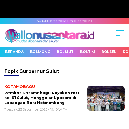
SCROLL TO CONTINUE WITH CONTENT
BERANDA
BOLMONG
BOLMUT
BOLTIM
BOLSEL
KO
Topik
Gurbernur Sulut
KOTAMOBAGU
Pemkot Kotamobagu Rayakan HUT
ke-61 Sulut, Menggelar Upacara di
Lapangan Boki Hotinimbang
Tuesday, 23 September 2025 - 19:40 WITA