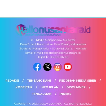
PT. Media Mongondow Sulawesi
Desa Bulud, Kecamatan Passi Barat, Kabupaten
Bolaang Mongondow - Sulawesi Utara, Indonesia
Email e-mail: redaksi@hallonusantara.id
Telp/HP: 089695116669
REDAKSI
TENTANG KAMI
PEDOMAN MEDIA SIBER
KODE ETIK
INFO IKLAN
DISCLAIMER
PENGADUAN
INDEKS
COPYRIGHT © 2026 HALLONUSANTARA - ALL RIGHTS RESERVED