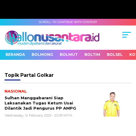
SCROLL TO CONTINUE WITH CONTENT
BERANDA
BOLMONG
BOLMUT
BOLTIM
BOLSEL
KO
Topik
Partai Golkar
NASIONAL
Sulhan Manggabarani Siap
Laksanakan Tugas Ketum Usai
Dilantik Jadi Pengurus PP AMPG
Wednesday, 12 February 2025 - 22:09 WITA