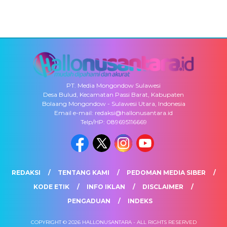
PT. Media Mongondow Sulawesi
Desa Bulud, Kecamatan Passi Barat, Kabupaten
Bolaang Mongondow - Sulawesi Utara, Indonesia
Email e-mail: redaksi@hallonusantara.id
Telp/HP: 089695116669
REDAKSI
TENTANG KAMI
PEDOMAN MEDIA SIBER
KODE ETIK
INFO IKLAN
DISCLAIMER
PENGADUAN
INDEKS
COPYRIGHT © 2026 HALLONUSANTARA - ALL RIGHTS RESERVED