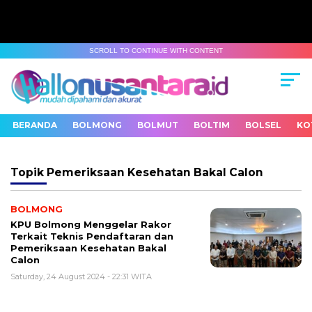
SCROLL TO CONTINUE WITH CONTENT
BERANDA
BOLMONG
BOLMUT
BOLTIM
BOLSEL
KO
Topik
Pemeriksaan Kesehatan Bakal Calon
BOLMONG
KPU Bolmong Menggelar Rakor
Terkait Teknis Pendaftaran dan
Pemeriksaan Kesehatan Bakal
Calon
Saturday, 24 August 2024 - 22:31 WITA