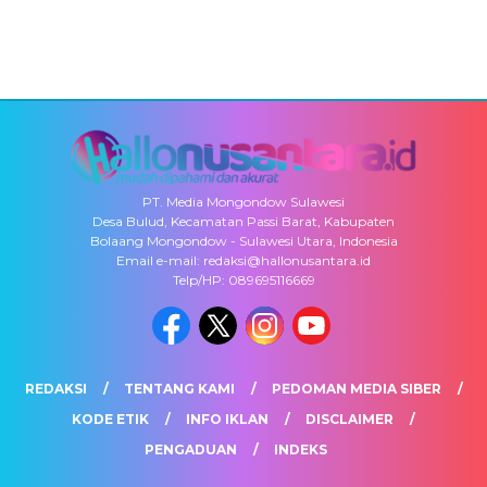
PT. Media Mongondow Sulawesi
Desa Bulud, Kecamatan Passi Barat, Kabupaten
Bolaang Mongondow - Sulawesi Utara, Indonesia
Email e-mail: redaksi@hallonusantara.id
Telp/HP: 089695116669
REDAKSI
TENTANG KAMI
PEDOMAN MEDIA SIBER
KODE ETIK
INFO IKLAN
DISCLAIMER
PENGADUAN
INDEKS