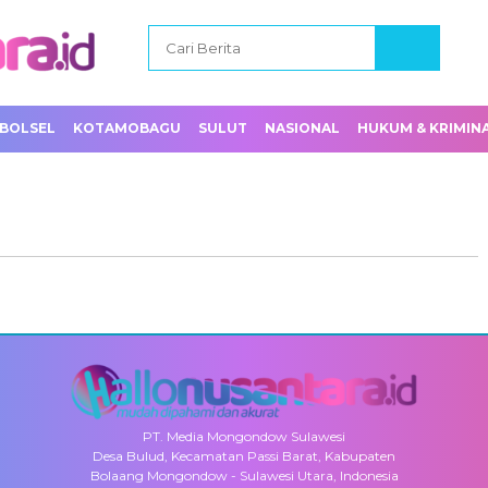
BOLSEL
KOTAMOBAGU
SULUT
NASIONAL
HUKUM & KRIMIN
PT. Media Mongondow Sulawesi
Desa Bulud, Kecamatan Passi Barat, Kabupaten
Bolaang Mongondow - Sulawesi Utara, Indonesia