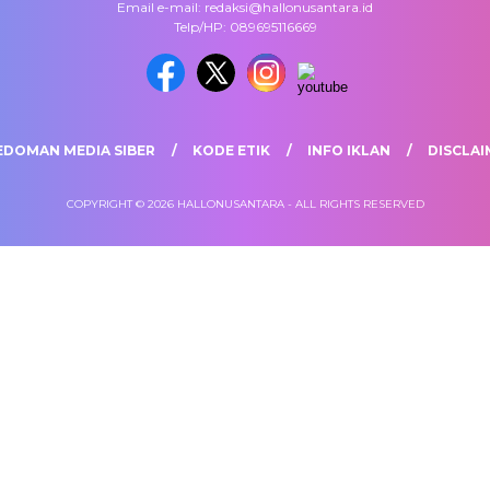
Email e-mail: redaksi@hallonusantara.id
Telp/HP: 089695116669
EDOMAN MEDIA SIBER
KODE ETIK
INFO IKLAN
DISCLAI
COPYRIGHT © 2026 HALLONUSANTARA - ALL RIGHTS RESERVED