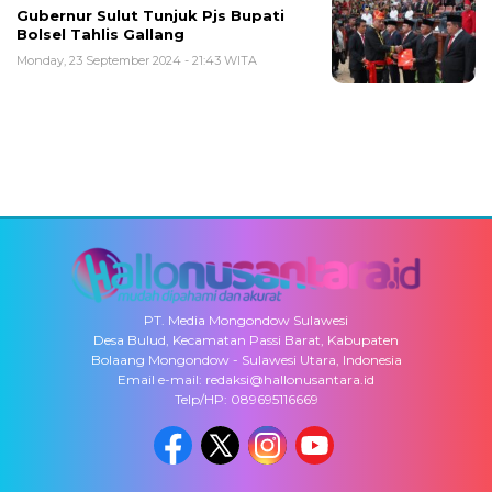
Gubernur Sulut Tunjuk Pjs Bupati
Bolsel Tahlis Gallang
Monday, 23 September 2024 - 21:43 WITA
PT. Media Mongondow Sulawesi
Desa Bulud, Kecamatan Passi Barat, Kabupaten
Bolaang Mongondow - Sulawesi Utara, Indonesia
Email e-mail: redaksi@hallonusantara.id
Telp/HP: 089695116669