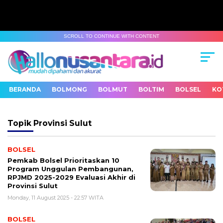
SCROLL TO CONTINUE WITH CONTENT
BERANDA
BOLMONG
BOLMUT
BOLTIM
BOLSEL
KO
Topik
Provinsi Sulut
BOLSEL
Pemkab Bolsel Prioritaskan 10
Program Unggulan Pembangunan,
RPJMD 2025-2029 Evaluasi Akhir di
Provinsi Sulut
Monday, 11 August 2025 - 22:57 WITA
BOLSEL