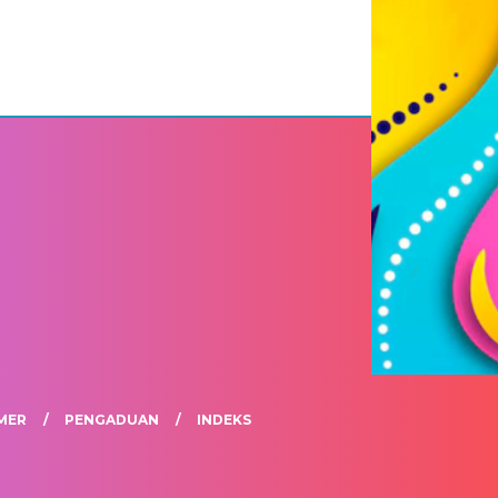
MER
PENGADUAN
INDEKS