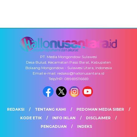
PT. Media Mongondow Sulawesi
Desa Bulud, Kecamatan Passi Barat, Kabupaten
Bolaang Mongondow - Sulawesi Utara, Indonesia
Email e-mail: redaksi@hallonusantara.id
Telp/HP: 089695116669
REDAKSI
TENTANG KAMI
PEDOMAN MEDIA SIBER
KODE ETIK
INFO IKLAN
DISCLAIMER
PENGADUAN
INDEKS