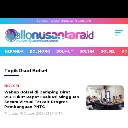
SCROLL TO CONTINUE WITH CONTENT
BERANDA
BOLMONG
BOLMUT
BOLTIM
BOLSEL
KO
Topik
Rsud Bolsel
BOLSEL
Wabup Bolsel di Damping Dirut
RSUD Ikut Rapat Evaluasi Mingguan
Secara Virtual Terkait Progres
Pembanguan PHTC
Thursday, 16 October 2025 - 21:54 WITA