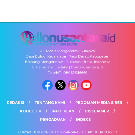
PT. Media Mongondow Sulawesi
Desa Bulud, Kecamatan Passi Barat, Kabupaten
Bolaang Mongondow - Sulawesi Utara, Indonesia
Email e-mail: redaksi@hallonusantara.id
Telp/HP: 089695116669
REDAKSI
TENTANG KAMI
PEDOMAN MEDIA SIBER
KODE ETIK
INFO IKLAN
DISCLAIMER
PENGADUAN
INDEKS
COPYRIGHT © 2026 HALLONUSANTARA - ALL RIGHTS RESERVED