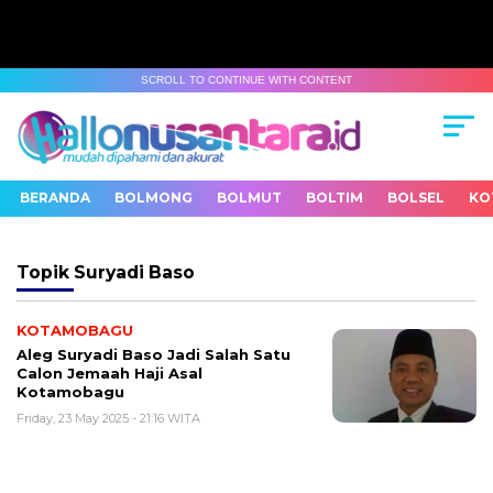
SCROLL TO CONTINUE WITH CONTENT
BERANDA
BOLMONG
BOLMUT
BOLTIM
BOLSEL
KO
Topik
Suryadi Baso
KOTAMOBAGU
Aleg Suryadi Baso Jadi Salah Satu
Calon Jemaah Haji Asal
Kotamobagu
Friday, 23 May 2025 - 21:16 WITA