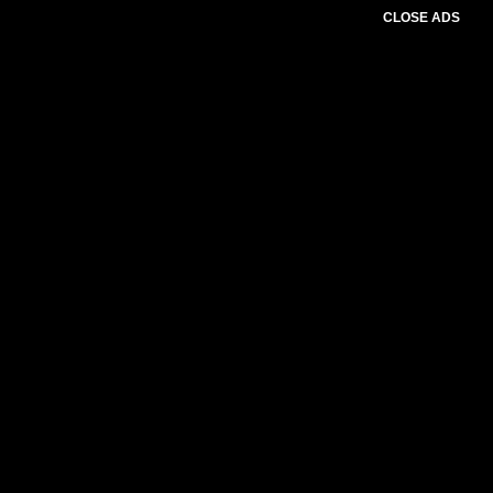
CLOSE ADS