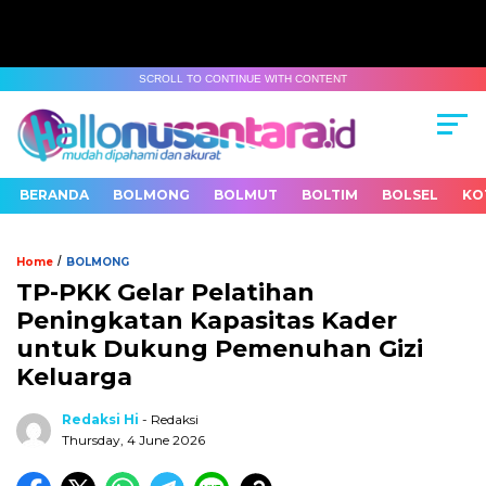
SCROLL TO CONTINUE WITH CONTENT
BERANDA
BOLMONG
BOLMUT
BOLTIM
BOLSEL
KO
/
Home
BOLMONG
TP-PKK Gelar Pelatihan
Peningkatan Kapasitas Kader
untuk Dukung Pemenuhan Gizi
Keluarga
Redaksi Hi
- Redaksi
Thursday, 4 June 2026