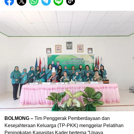
BOLMONG –
Tim Penggerak Pemberdayaan dan
Kesejahteraan Keluarga (TP-PKK) menggelar Pelatihan
Peningkatan Kapasitas Kader bertema “Upaya