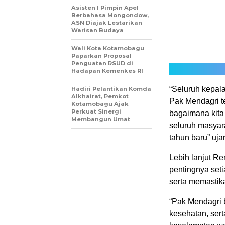
Asisten I Pimpin Apel
Berbahasa Mongondow,
ASN Diajak Lestarikan
Warisan Budaya
Wali Kota Kotamobagu
Paparkan Proposal
Penguatan RSUD di
Hadapan Kemenkes RI
“Seluruh kepala
Hadiri Pelantikan Komda
Alkhairat, Pemkot
Pak Mendagri t
Kotamobagu Ajak
Perkuat Sinergi
bagaimana kit
Membangun Umat
seluruh masyar
tahun baru” uja
Lebih lanjut 
pentingnya set
serta memastik
“Pak Mendagri 
kesehatan, se