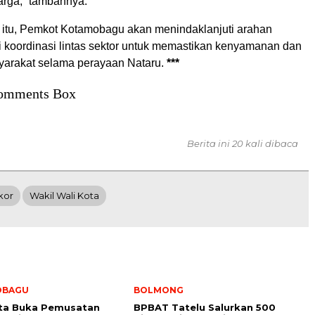
rga,” tambahnya.
si itu, Pemkot Kotamobagu akan menindaklanjuti arahan
i koordinasi lintas sektor untuk memastikan kenyamanan dan
arakat selama perayaan Nataru.
***
omments Box
Berita ini 20 kali dibaca
kor
Wakil Wali Kota
OBAGU
BOLMONG
ota Buka Pemusatan
BPBAT Tatelu Salurkan 500