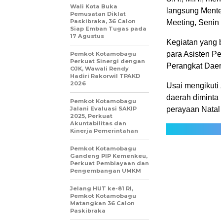
Wali Kota Buka
langsung Mente
Pemusatan Diklat
Paskibraka, 36 Calon
Meeting, Senin 
Siap Emban Tugas pada
17 Agustus
Kegiatan yang b
para Asisten P
Pemkot Kotamobagu
Perkuat Sinergi dengan
Perangkat Daer
OJK, Wawali Rendy
Hadiri Rakorwil TPAKD
2026
Usai mengikuti
daerah diminta
Pemkot Kotamobagu
Jalani Evaluasi SAKIP
perayaan Natal
2025, Perkuat
Akuntabilitas dan
Kinerja Pemerintahan
Pemkot Kotamobagu
Gandeng PIP Kemenkeu,
Perkuat Pembiayaan dan
Pengembangan UMKM
Jelang HUT ke-81 RI,
Pemkot Kotamobagu
Matangkan 36 Calon
Paskibraka