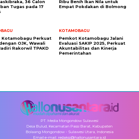
Paskibraka, 36 Calon
Ribu Benih Ikan Nila untuk
ban Tugas pada 17
Empat Pokdakan di Bolmong
s
OBAGU
KOTAMOBAGU
 Kotamobagu Perkuat
Pemkot Kotamobagu Jalani
 dengan OJK, Wawali
Evaluasi SAKIP 2025, Perkuat
adiri Rakorwil TPAKD
Akuntabilitas dan Kinerja
Pemerintahan
PT. Media Mongondow Sulawesi
Desa Bulud, Kecamatan Passi Barat, Kabupaten
Bolaang Mongondow - Sulawesi Utara, Indonesia
Email e-mail: redaksi@hallonusantara.id