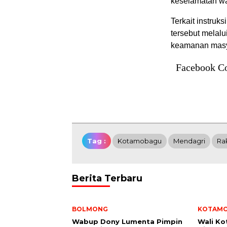
keselamatan wa
Terkait instruk
tersebut melalu
keamanan masy
Facebook C
Tag :
Kotamobagu
Mendagri
Ra
Berita Terbaru
BOLMONG
KOTAM
Wabup Dony Lumenta Pimpin
Wali K