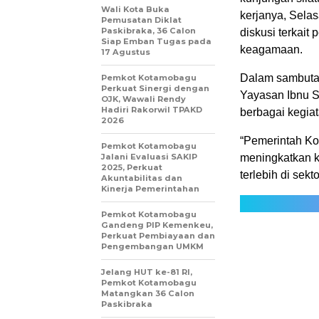
Wali Kota Buka
kerjanya, Sela
Pemusatan Diklat
Paskibraka, 36 Calon
diskusi terkait
Siap Emban Tugas pada
keagamaan.
17 Agustus
Dalam sambutan
Pemkot Kotamobagu
Perkuat Sinergi dengan
Yayasan Ibnu S
OJK, Wawali Rendy
Hadiri Rakorwil TPAKD
berbagai kegia
2026
“Pemerintah Ko
Pemkot Kotamobagu
Jalani Evaluasi SAKIP
meningkatkan k
2025, Perkuat
terlebih di sek
Akuntabilitas dan
Kinerja Pemerintahan
Pemkot Kotamobagu
Gandeng PIP Kemenkeu,
Perkuat Pembiayaan dan
Pengembangan UMKM
Jelang HUT ke-81 RI,
Pemkot Kotamobagu
Matangkan 36 Calon
Paskibraka