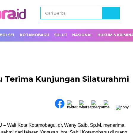
BOLSEL
KOTAMOBAGU
SULUT
NASIONAL
HUKUM & KRIMIN
 Terima Kunjungan Silaturahmi
U –
Wali Kota Kotamobagu, dr. Weny Gaib, Sp.M, menerima
urahmi dari jajaran Yayasan Ibnu Sabil Kotamobagu di ruang