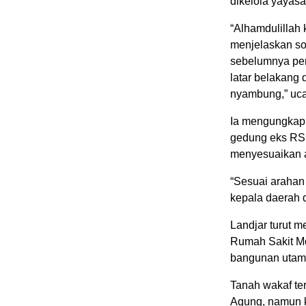
dikelola yayasa
“Alhamdulillah 
menjelaskan so
sebelumnya per
latar belakang 
nyambung,” uca
Ia mengungkapk
gedung eks RS 
menyesuaikan 
“Sesuai arahan
kepala daerah 
Landjar turut 
Rumah Sakit Mo
bangunan utam
Tanah wakaf te
Agung, namun k