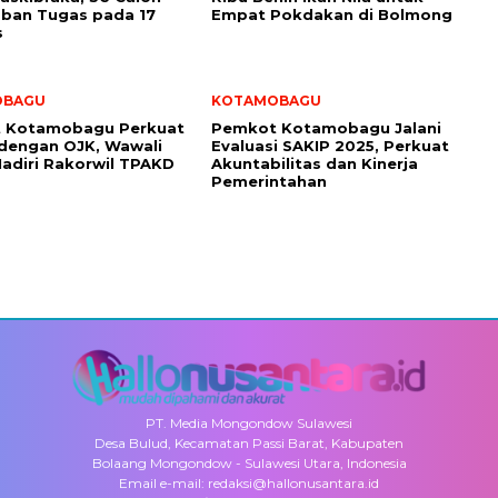
ban Tugas pada 17
Empat Pokdakan di Bolmong
s
OBAGU
KOTAMOBAGU
 Kotamobagu Perkuat
Pemkot Kotamobagu Jalani
 dengan OJK, Wawali
Evaluasi SAKIP 2025, Perkuat
adiri Rakorwil TPAKD
Akuntabilitas dan Kinerja
Pemerintahan
PT. Media Mongondow Sulawesi
Desa Bulud, Kecamatan Passi Barat, Kabupaten
Bolaang Mongondow - Sulawesi Utara, Indonesia
Email e-mail: redaksi@hallonusantara.id