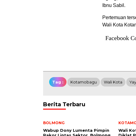
Ibnu Sabil.
Pertemuan terse
Wali Kota Kota
Facebook C
Tag :
Kotamobagu
Wali Kota
Yay
Berita Terbaru
BOLMONG
KOTAM
Wabup Dony Lumenta Pimpin
Wali K
Rakor Lintas Sektor, Bolmong
Diklat 