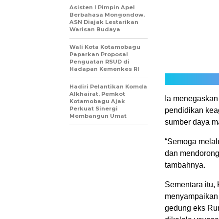
Asisten I Pimpin Apel
Berbahasa Mongondow,
ASN Diajak Lestarikan
Warisan Budaya
Wali Kota Kotamobagu
Paparkan Proposal
Penguatan RSUD di
Hadapan Kemenkes RI
Hadiri Pelantikan Komda
Alkhairat, Pemkot
Ia menegaskan 
Kotamobagu Ajak
Perkuat Sinergi
pendidikan ke
Membangun Umat
sumber daya ma
“Semoga melalu
dan mendorong 
tambahnya.
Sementara itu,
menyampaikan t
gedung eks Rum