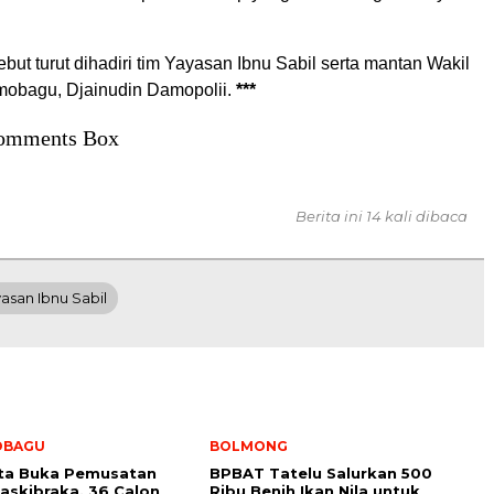
but turut dihadiri tim Yayasan Ibnu Sabil serta mantan Wakil
mobagu, Djainudin Damopolii.
***
omments Box
Berita ini 14 kali dibaca
asan Ibnu Sabil
OBAGU
BOLMONG
ota Buka Pemusatan
BPBAT Tatelu Salurkan 500
Paskibraka, 36 Calon
Ribu Benih Ikan Nila untuk