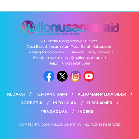
PT. Media Mongondow Sulawesi
Desa Bulud, Kecamatan Passi Barat, Kabupaten
Bolaang Mongondow - Sulawesi Utara, Indonesia
Email e-mail: redaksi@hallonusantara.id
Telp/HP: 089695116669
REDAKSI
TENTANG KAMI
PEDOMAN MEDIA SIBER
KODE ETIK
INFO IKLAN
DISCLAIMER
PENGADUAN
INDEKS
COPYRIGHT © 2026 HALLONUSANTARA - ALL RIGHTS RESERVED