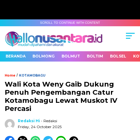
SCROLL TO CONTINUE WITH CONTENT
BERANDA
BOLMONG
BOLMUT
BOLTIM
BOLSEL
KO
/
Home
KOTAMOBAGU
Wali Kota Weny Gaib Dukung
Penuh Pengembangan Catur
Kotamobagu Lewat Muskot IV
Percasi
Redaksi Hi
- Redaksi
Friday, 24 October 2025