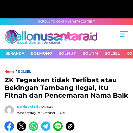
SCROLL TO CONTINUE WITH CONTENT
BERANDA
BOLMONG
BOLMUT
BOLTIM
BOLSEL
KO
/
Home
BOLSEL
ZK Tegaskan tidak Terlibat atau
Bekingan Tambang Ilegal, Itu
Fitnah dan Pencemaran Nama Baik
Redaksi Hi
- Redaksi
Wednesday, 8 October 2025