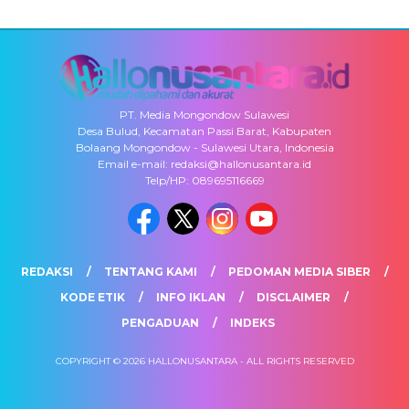
PT. Media Mongondow Sulawesi
Desa Bulud, Kecamatan Passi Barat, Kabupaten
Bolaang Mongondow - Sulawesi Utara, Indonesia
Email e-mail: redaksi@hallonusantara.id
Telp/HP: 089695116669
REDAKSI
TENTANG KAMI
PEDOMAN MEDIA SIBER
KODE ETIK
INFO IKLAN
DISCLAIMER
PENGADUAN
INDEKS
COPYRIGHT © 2026 HALLONUSANTARA - ALL RIGHTS RESERVED