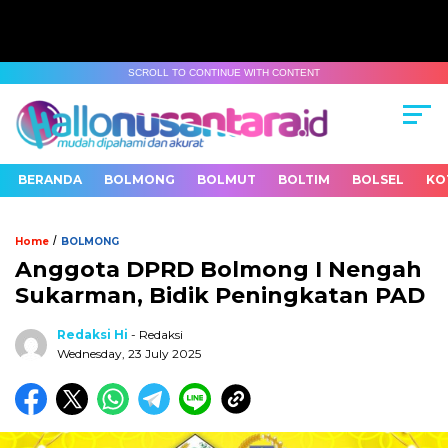
SCROLL TO CONTINUE WITH CONTENT
BERANDA
BOLMONG
BOLMUT
BOLTIM
BOLSEL
KO
/
Home
BOLMONG
Anggota DPRD Bolmong I Nengah
Sukarman, Bidik Peningkatan PAD
Redaksi Hi
- Redaksi
Wednesday, 23 July 2025