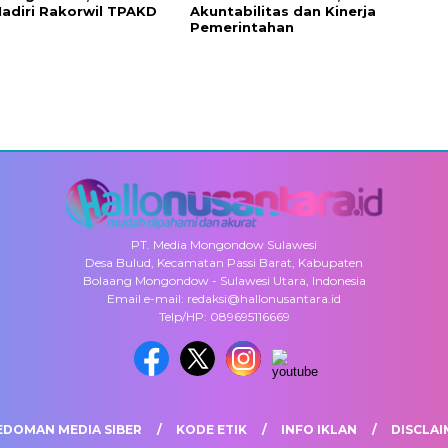
adiri Rakorwil TPAKD
Akuntabilitas dan Kinerja
Pemerintahan
PT. Media Mongondow Sulawesi
Desa Bulud, Kecamatan Passi Barat, Kabupaten
Bolaang Mongondow - Sulawesi Utara, Indonesia
Email e-mail: redaksi@hallonusantara.id
Telp/HP: 089695116669
EDOMAN MEDIA SIBER
KODE ETIK
INFO IKLAN
DISCLAI