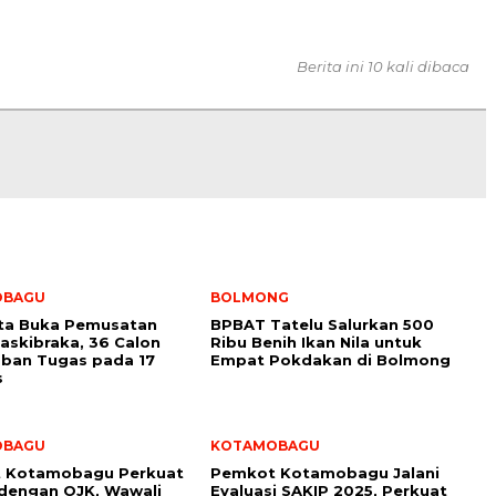
Berita ini 10 kali dibaca
OBAGU
BOLMONG
ota Buka Pemusatan
BPBAT Tatelu Salurkan 500
Paskibraka, 36 Calon
Ribu Benih Ikan Nila untuk
ban Tugas pada 17
Empat Pokdakan di Bolmong
s
OBAGU
KOTAMOBAGU
 Kotamobagu Perkuat
Pemkot Kotamobagu Jalani
 dengan OJK, Wawali
Evaluasi SAKIP 2025, Perkuat