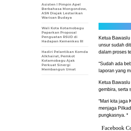
Asisten I Pimpin Apel
Berbahasa Mongondow,
ASN Diajak Lestarikan
Warisan Budaya
Wali Kota Kotamobagu
Paparkan Proposal
Penguatan RSUD di
Ketua Bawaslu
Hadapan Kemenkes RI
unsur sudah di
dalam proses t
Hadiri Pelantikan Komda
Alkhairat, Pemkot
Kotamobagu Ajak
“Sudah ada bebe
Perkuat Sinergi
Membangun Umat
laporan yang m
Ketua Bawaslu 
gembira, serta
“Mari kita jag
menjaga Pilkad
pungkasnya. *
Facebook C