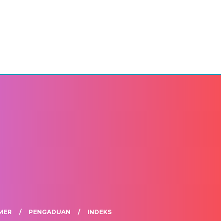
MER
PENGADUAN
INDEKS