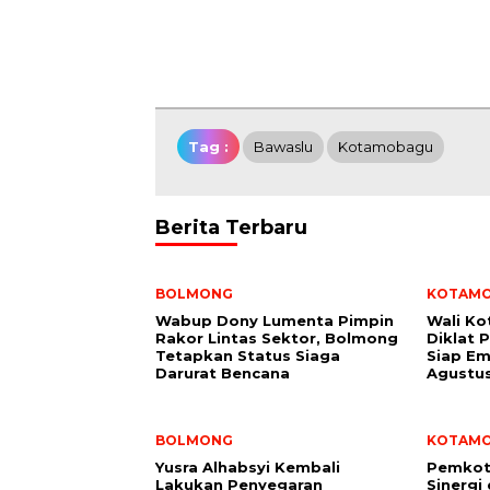
Tag :
Bawaslu
Kotamobagu
Berita Terbaru
BOLMONG
KOTAM
Wabup Dony Lumenta Pimpin
Wali K
Rakor Lintas Sektor, Bolmong
Diklat 
Tetapkan Status Siaga
Siap Em
Darurat Bencana
Agustu
BOLMONG
KOTAM
Yusra Alhabsyi Kembali
Pemkot
Lakukan Penyegaran
Sinergi