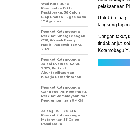
Wali Kota Buka
pelaksanaan Pi
Pemusatan Diklat
Paskibraka, 36 Calon
Siap Emban Tugas pada
Untuk itu, bag
17 Agustus
langsung lapor
Pemkot Kotamobagu
Perkuat Sinergi dengan
“Jangan takut, 
OJK, Wawali Rendy
tindaklanjuti 
Hadiri Rakorwil TPAKD
2026
Kotamobagu Yun
Pemkot Kotamobagu
Jalani Evaluasi SAKIP
2025, Perkuat
Akuntabilitas dan
Kinerja Pemerintahan
Pemkot Kotamobagu
Gandeng PIP Kemenkeu,
Perkuat Pembiayaan dan
Pengembangan UMKM
Jelang HUT ke-81 RI,
Pemkot Kotamobagu
Matangkan 36 Calon
Paskibraka