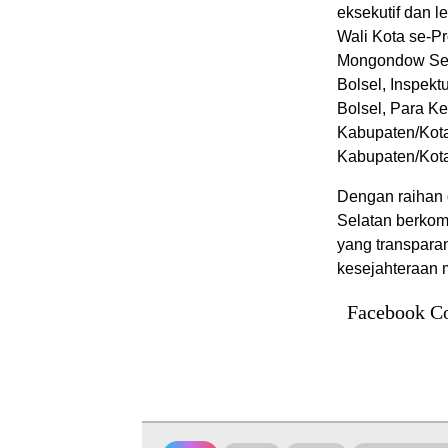
eksekutif dan l
Wali Kota se-P
Mongondow Sela
Bolsel, Inspek
Bolsel, Para K
Kabupaten/Kota
Kabupaten/Kota
Dengan raihan
Selatan berkom
yang transpara
kesejahteraan 
Facebook C