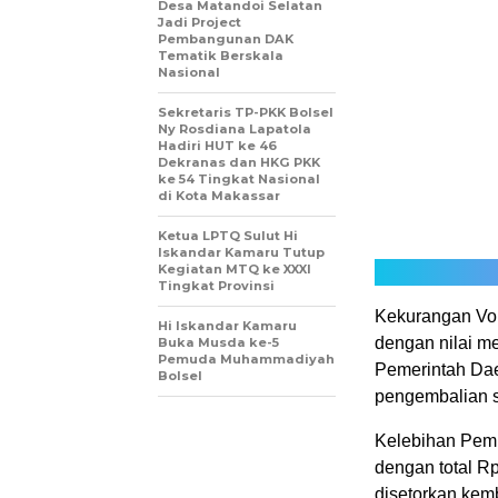
Desa Matandoi Selatan
Jadi Project
Pembangunan DAK
Tematik Berskala
Nasional
Sekretaris TP-PKK Bolsel
Ny Rosdiana Lapatola
Hadiri HUT ke 46
Dekranas dan HKG PKK
ke 54 Tingkat Nasional
di Kota Makassar
Ketua LPTQ Sulut Hi
Iskandar Kamaru Tutup
Kegiatan MTQ ke XXXI
Tingkat Provinsi
Kekurangan Vol
Hi Iskandar Kamaru
dengan nilai me
Buka Musda ke-5
Pemuda Muhammadiyah
Pemerintah Dae
Bolsel
pengembalian s
Kelebihan Pemb
dengan total Rp
disetorkan kem