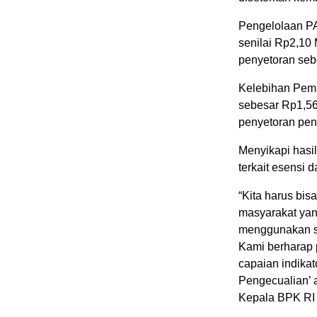
Pengelolaan P
senilai Rp2,10 
penyetoran seb
Kelebihan Pemb
sebesar Rp1,56
penyetoran pen
Menyikapi hasi
terkait esensi 
“Kita harus bis
masyarakat yan
menggunakan se
Kami berharap 
capaian indikat
Pengecualian’ a
Kepala BPK RI 