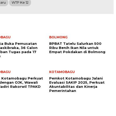
maru
WTP Ke 12
OBAGU
BOLMONG
ota Buka Pemusatan
BPBAT Tatelu Salurkan 500
Paskibraka, 36 Calon
Ribu Benih Ikan Nila untuk
ban Tugas pada 17
Empat Pokdakan di Bolmong
s
OBAGU
KOTAMOBAGU
 Kotamobagu Perkuat
Pemkot Kotamobagu Jalani
 dengan OJK, Wawali
Evaluasi SAKIP 2025, Perkuat
adiri Rakorwil TPAKD
Akuntabilitas dan Kinerja
Pemerintahan