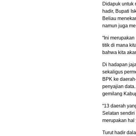
Didapuk untuk 
hadir, Bupati 
Beliau meneka
namun juga men
“Ini merupakan
titik di mana k
bahwa kita akan
Di hadapan jaj
sekaligus perm
BPK ke daerah
penyajian data
gemilang Kabu
“13 daerah ya
Selatan sendiri
merupakan hal 
Turut hadir dal