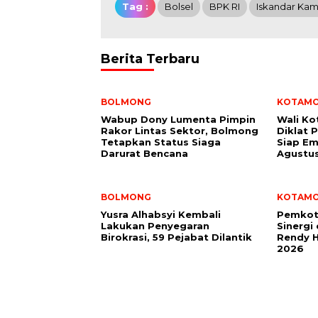
Tag :
Bolsel
BPK RI
Iskandar Ka
Berita Terbaru
BOLMONG
KOTAM
Wabup Dony Lumenta Pimpin
Wali K
Rakor Lintas Sektor, Bolmong
Diklat 
Tetapkan Status Siaga
Siap Em
Darurat Bencana
Agustu
BOLMONG
KOTAM
Yusra Alhabsyi Kembali
Pemkot
Lakukan Penyegaran
Sinergi
Birokrasi, 59 Pejabat Dilantik
Rendy H
2026