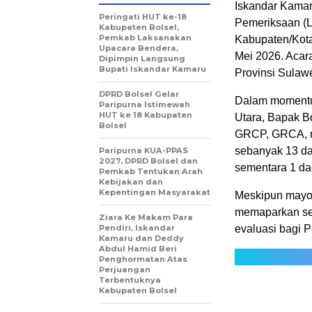
Iskandar Kamaru
Peringati HUT ke-18
Pemeriksaan (
Kabupaten Bolsel,
Pemkab Laksanakan
Kabupaten/Kota
Upacara Bendera,
Mei 2026. Acar
Dipimpin Langsung
Bupati Iskandar Kamaru
Provinsi Sulaw
DPRD Bolsel Gelar
Dalam momentum
Paripurna Istimewah
HUT ke 18 Kabupaten
Utara, Bapak B
Bolsel
GRCP, GRCA, me
sebanyak 13 da
Paripurna KUA-PPAS
2027, DPRD Bolsel dan
sementara 1 da
Pemkab Tentukan Arah
Kebijakan dan
Kepentingan Masyarakat
Meskipun mayor
memaparkan sej
Ziara Ke Makam Para
Pendiri, Iskandar
evaluasi bagi 
Kamaru dan Deddy
Abdul Hamid Beri
Penghormatan Atas
Perjuangan
Terbentuknya
Kabupaten Bolsel