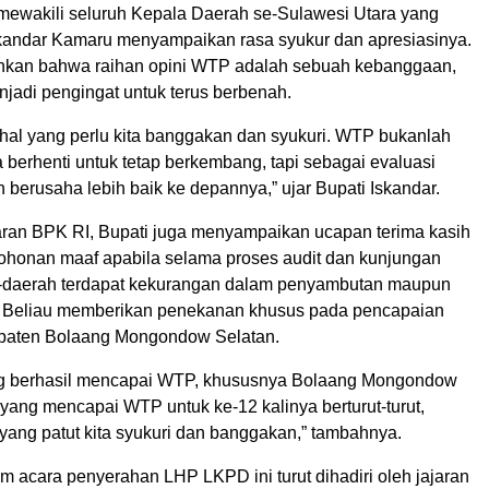
mewakili seluruh Kepala Daerah se-Sulawesi Utara yang
Iskandar Kamaru menyampaikan rasa syukur dan apresiasinya.
nkan bahwa raihan opini WTP adalah sebuah kebanggaan,
jadi pengingat untuk terus berbenah.
 hal yang perlu kita banggakan dan syukuri. WTP bukanlah
ita berhenti untuk tetap berkembang, tapi sebagai evaluasi
 berusaha lebih baik ke depannya,” ujar Bupati Iskandar.
aran BPK RI, Bupati juga menyampaikan ucapan terima kasih
ohonan maaf apabila selama proses audit dan kunjungan
-daerah terdapat kekurangan dalam penyambutan maupun
. Beliau memberikan penekanan khusus pada pencapaian
paten Bolaang Mongondow Selatan.
ng berhasil mencapai WTP, khususnya Bolaang Mongondow
 yang mencapai WTP untuk ke-12 kalinya berturut-turut,
yang patut kita syukuri dan banggakan,” tambahnya.
am acara penyerahan LHP LKPD ini turut dihadiri oleh jajaran